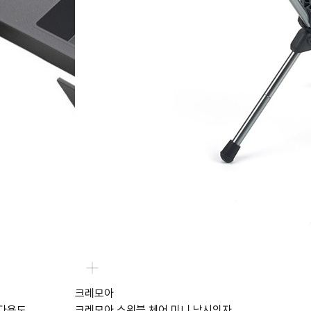
크레모아
 다용도
크레모아 스위블 체어 미니 낚시의자