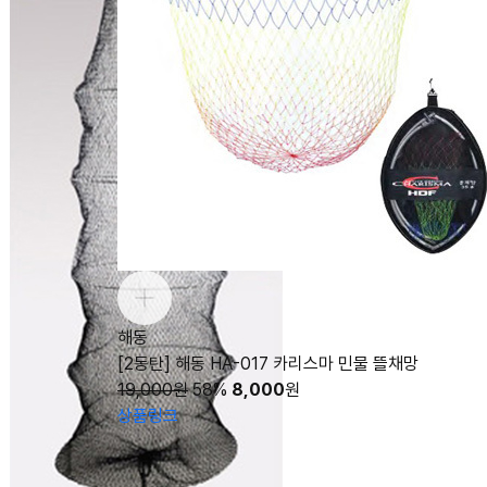
해동
[2동탄] 해동 HA-017 카리스마 민물 뜰채망
19,000원
58%
8,000
원
상품링크