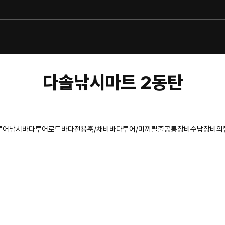
다솔낚시마트 2동탄
루어낚시
바다루어로드
바다전용훅/채비
바다루어/미끼
릴
줄
공통장비
수납장비
의