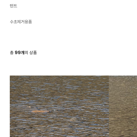
텐트
수초제거용품
총
99
개
의 상품