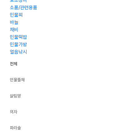
보조장비
소품/관련용품
민물찌
바늘
채비
민물떡밥
민물가방
얼음낚시
전체
민물뜰채
살림망
의자
파라솔