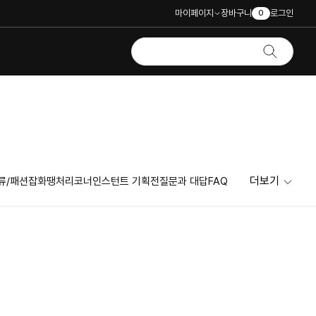
마이페이지
장바구니
로그인
0
더보기
류/패션잡화
땡처리코너
인스턴트 기획전
질문과 대답
FAQ