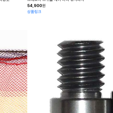
54,900
원
상품링크