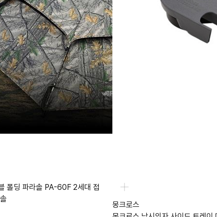
 폴딩 파라솔 PA-60F 2세대 접
라솔
몽크로스
몽크로스 낚시의자 사이드 트레이