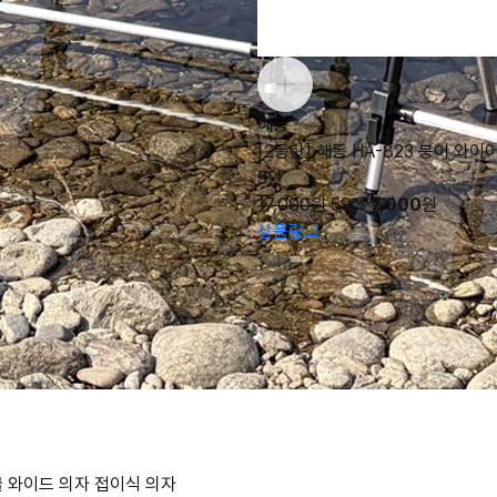
해동
[2동탄] 해동 HA-823 붕어 와이
5단
17,000원
59%
7,000
원
상품링크
클 와이드 의자 접이식 의자