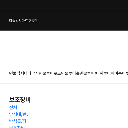
다솔낚시마트 2동탄
민물낚시
바다낚시
민물루어로드
민물루어훅
민물루어/미끼
루어채비
송어
1:1 게시판
보조장비
전체
낚시대/받침대
받침틀/좌대