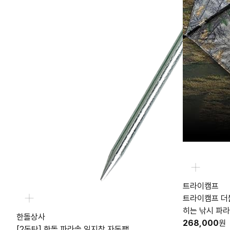
트라이캠프
트라이캠프 더블
히는 낚시 파
한돌상사
268,000
원
[2동탄] 한돌 파라솔 일지창 자동팩