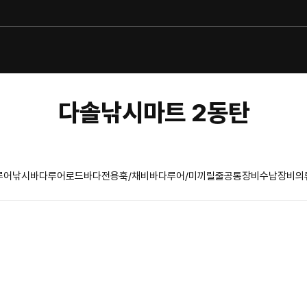
다솔낚시마트 2동탄
루어낚시
바다루어로드
바다전용훅/채비
바다루어/미끼
릴
줄
공통장비
수납장비
의