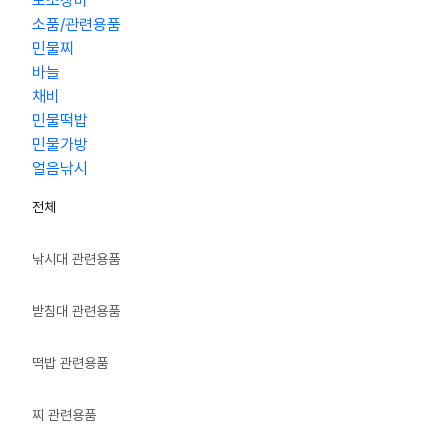
보조장비
소품/관련용품
민물찌
바늘
채비
민물떡밥
민물가방
얼음낚시
전체
낚시대 관련용품
받침대 관련용품
떡밥 관련용품
찌 관련용품