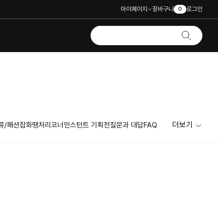
마이페이지
장바구니
로그인
0
더보기
류/패션잡화
땡처리코너
인스턴트 기획전
질문과 대답
FAQ