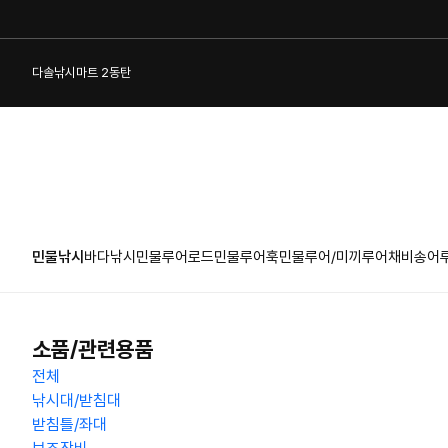
다솔낚시마트 2동탄
민물낚시
바다낚시
민물루어로드
민물루어훅
민물루어/미끼
루어채비
송어
1:1 게시판
소품/관련용품
전체
낚시대/받침대
받침틀/좌대