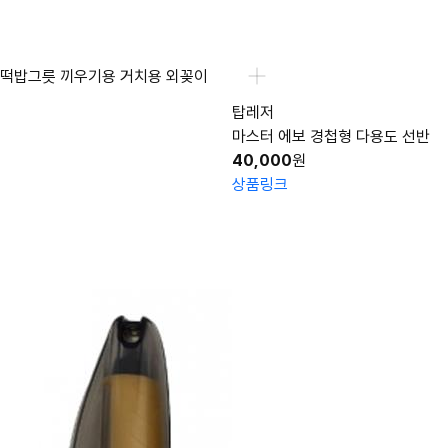
 떡밥그릇 끼우기용 거치용 외꽂이
탑레저
마스터 에보 경첩형 다용도 선반
40,000
원
상품링크