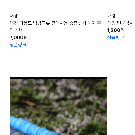
대경
대경
대경 다용도 떡밥그릇 휴대사용 중층낚시 노지 홀
대경 민물낚시
더포함
1,200
원
7,000
원
상품링크
상품링크