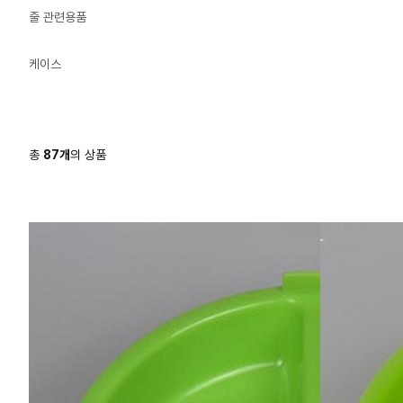
줄 관련용품
케이스
총
87
개
의 상품