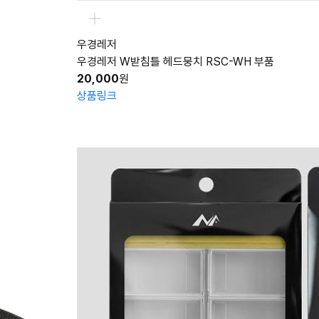
우경레저
우경레저 W받침틀 헤드뭉치 RSC-WH 부품
20,000
원
상품링크