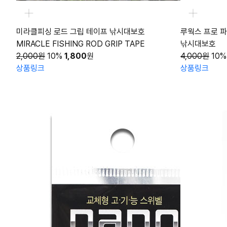
미라클피싱 로드 그립 테이프 낚시대보호
루웍스 프로 파
MIRACLE FISHING ROD GRIP TAPE
낚시대보호
2,000원
10%
1,800
원
4,000원
10%
상품링크
상품링크