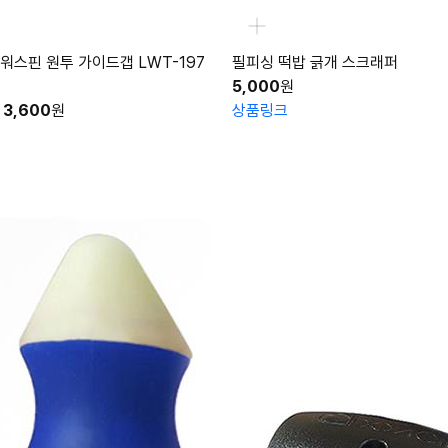
워스핀 원투 가이드갭 LWT-197
필피싱 떡밥 긁개 스크래퍼
5,000
원
3,600
원
상품링크