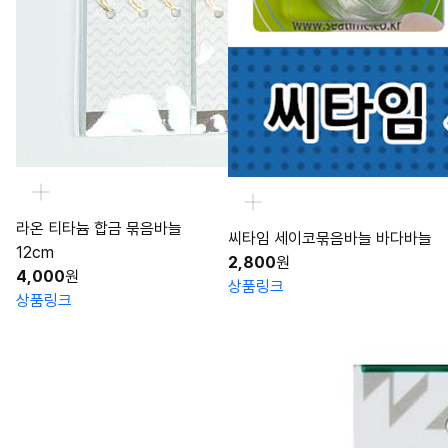
라온 티타늄 합금 묶음바늘
씨타임 세이코묶음바늘 바다바늘
12cm
2,800
원
4,000
원
상품링크
상품링크