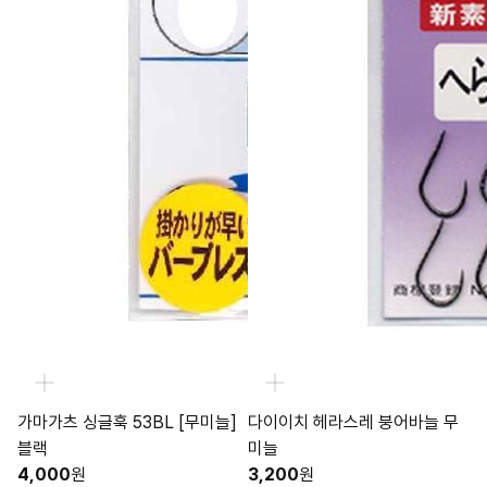
가마가츠 싱글훅 53BL [무미늘]
다이이치 헤라스레 붕어바늘 무
블랙
미늘
4,000
원
3,200
원