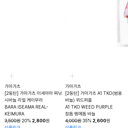
가마가츠
가마가츠
[2동탄] 가마가츠 이세아마 찌낚
[2동탄] 가마가츠 A1 TKO(범용
시바늘 리얼 케이무라
바늘) 위드퍼플
BARA ISEAMA REAL-
A1 TKO WEED PURPLE
KEIMURA
참돔 벵에돔 바늘
3,500원
20%
2,800
원
4,000원
35%
2,600
원
상품링크
상품링크