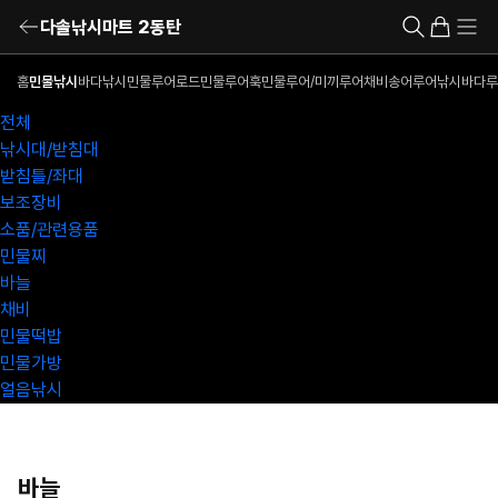
다솔낚시마트 2동탄
홈
민물낚시
바다낚시
민물루어로드
민물루어훅
민물루어/미끼
루어채비
송어루어낚시
바다루
전체
낚시대/받침대
받침틀/좌대
보조장비
소품/관련용품
민물찌
바늘
채비
민물떡밥
민물가방
얼음낚시
바늘