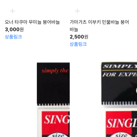
오너 타쿠마 무미늘 붕어바늘
가마가츠 이부키 민물바늘 붕어
3,000
원
바늘
상품링크
2,500
원
상품링크