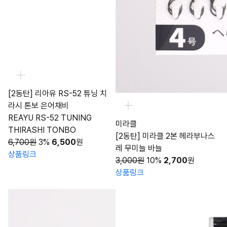
[2동탄] 리아유 RS-52 튜닝 치
라시 톤보 은어채비
REAYU RS-52 TUNING
미라클
THIRASHI TONBO
[2동탄] 미라클 2본 헤라부나스
6,700원
3%
6,500
원
레 무미늘 바늘
상품링크
3,000원
10%
2,700
원
상품링크