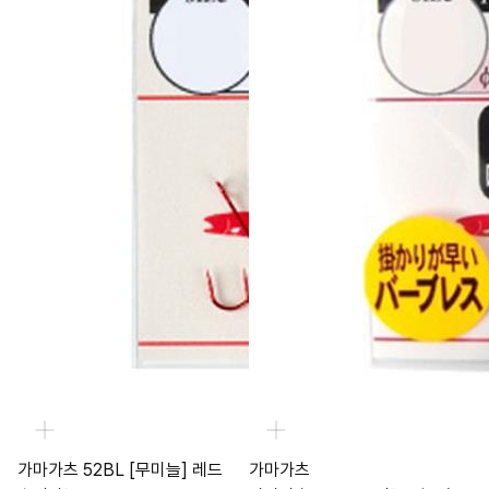
가마가츠 52BL [무미늘] 레드
가마가츠