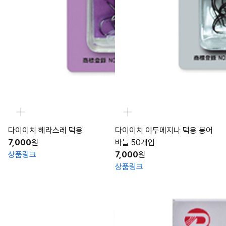
다이이치 헤라스레 덕용
다이이치 이두메지나 덕용 붕어
7,000
원
바늘 50개입
상품링크
7,000
원
상품링크