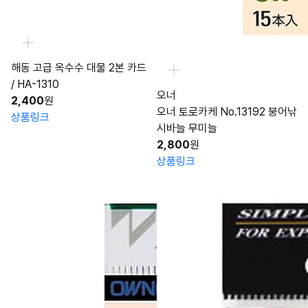
해동 고급 옥수수 대물 2본 카드
/ HA-1310
오너
2,400
원
오너 토로카케 No.13192 붕어낚
상품링크
시바늘 무미늘
2,800
원
상품링크