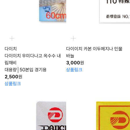
다이치
다이이치 카본 이두메지나 민물
다이이치 우미다나고 옥수수 내
바늘
림채비
3,000
원
대용량│50본입 경기용
상품링크
2,500
원
상품링크