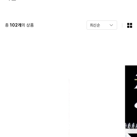
총
102
개
의 상품