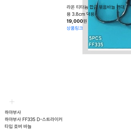
라온 티타늄 합금 묶음바늘 편대
용 3.8cm 덕용
19,000
원
상품링크
하야부사
하야부사 FF335 D-스트라이커
타입 호버 바늘