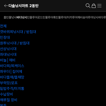
다솔낚시마트 2동탄
홈
민물낚시
바다낚시
민물루어로드
민물루어훅
민물루어/미끼
루어채비
송어루어낚시
바다루
전체
갯바위찌낚시대 / 받침대
민장대
원투낚시대 / 받침대
선상낚시대
좌대낚시대
바늘│채비
바다찌/찌케이스
파우더│집어제
바다뜰채/뜰채망
부력망/로프
밑밥주걱/미끼통
수납장비
해루질 장비
봉돌