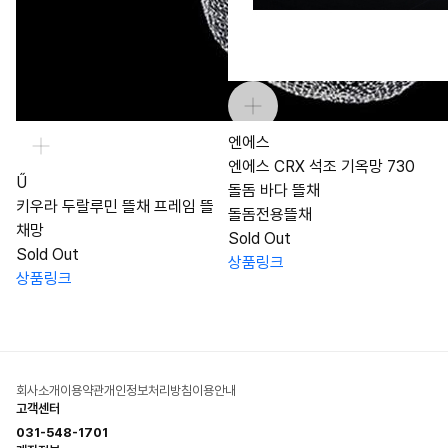
엔에스
엔에스 CRX 석조 기옥망 730
Ű
돌돔 바다 뜰채
키우라 두랄루민 뜰채 프레임 뜰
돌돔전용뜰채
채망
Sold Out
Sold Out
상품링크
상품링크
회사소개
이용약관
개인정보처리방침
이용안내
고객센터
031-548-1701