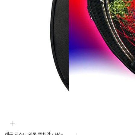
해동 지스트 민물 뜰채망 / HA-