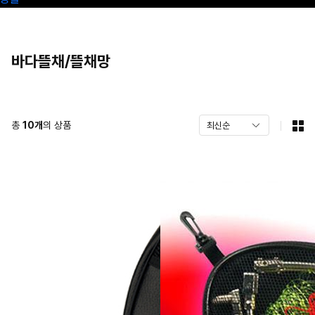
바다뜰채/뜰채망
총
10
개
의 상품