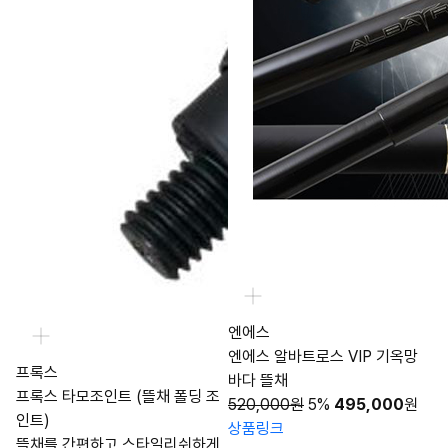
엔에스
엔에스 알바트로스 VIP 기옥망
프록스
바다 뜰채
프록스 타모조인트 (뜰채 폴딩 조
520,000원
5%
495,000
원
인트)
상품링크
뜰채를 간편하고 스타일리쉬하게