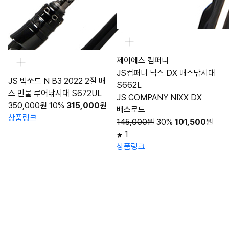
제이에스 컴퍼니
JS컴퍼니 닉스 DX 배스낚시대
JS 빅쏘드 N B3 2022 2절 배
S662L
스 민물 루어낚시대 S672UL
JS COMPANY NIXX DX
350,000원
10%
315,000
원
배스로드
상품링크
145,000원
30%
101,500
원
1
상품링크