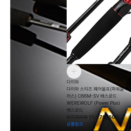
다이와
다이와 스티즈 웨어울프(파워플
러스) C66M-SV 배스로드
WEREWOLF (Power Plus)
배스로드
817,000원
5%
776,150
원
상품링크