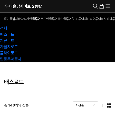
다솔낚시마트 2동탄
홈
민물낚시
바다낚시
민물루어로드
민물루어훅
민물루어/미끼
루어채비
송어루어낚시
바다루
전체
배스로드
계류로드
가물치로드
플라이로드
민물루어뜰채
배스로드
총
140
개
의 상품