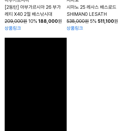
아부가르시아
시마노
[2동탄] 아부가르시아 26 부가
시마노 25 레사스 배스로드
레티 X40 2절 배스낚시대
SHIMAN0 LESATH
209,000원
10%
188,000
원
538,000원
5%
511,100
원
상품링크
상품링크