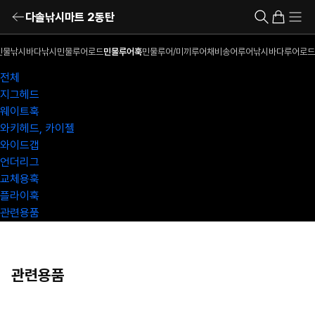
다솔낚시마트 2동탄
민물낚시
바다낚시
민물루어로드
민물루어훅
민물루어/미끼
루어채비
송어루어낚시
바다루어로드
전체
지그헤드
웨이트훅
와키헤드, 카이젤
와이드갭
언더리그
교체용훅
플라이훅
관련용품
관련용품