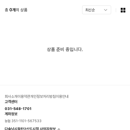
총
0
개
의 상품
상품 준비 중입니다.
회사소개
이용약관
개인정보처리방침
이용안내
고객센터
031-548-1701
계좌정보
농협 351-1101-567533
다솔낚시동탄2신도시점 사업자정보