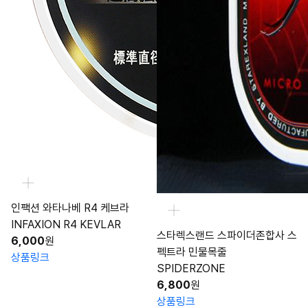
인팩션 와타나베 R4 케브라
INFAXION R4 KEVLAR
스타렉스랜드 스파이더존합사 스
6,000
원
펙트라 민물목줄
상품링크
SPIDERZONE
6,800
원
상품링크