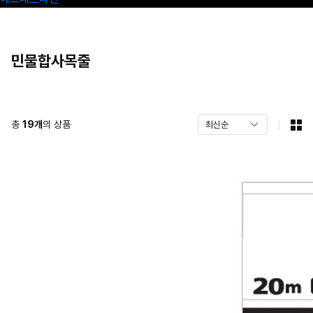
민물합사목줄
총
19
개
의 상품