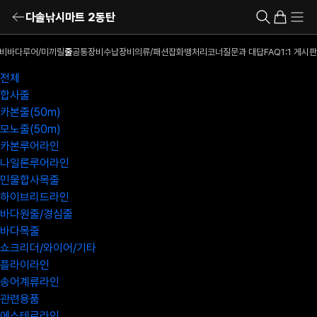
다솔낚시마트 2동탄
비
바다루어/미끼
릴
줄
공통장비
수납장비
의류/패션잡화
땡처리코너
질문과 대답
FAQ
1:1 게시판
전체
합사줄
카본줄(50m)
모노줄(50m)
카본루어라인
나일론루어라인
민물합사목줄
하이브리드라인
바다원줄/경심줄
바다목줄
쇼크리더/와이어/기타
플라이라인
송어계류라인
관련용품
에스테르라인