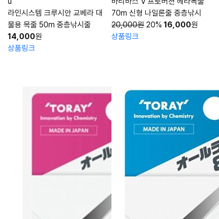
ũ
바리바스 V 프로버젼 헤라목줄
라인시스템 크루시안 교베라 대
70m 신형 나일론줄 중층낚시
물용 목줄 50m 중층낚시줄
20,000원
20%
16,000
원
14,000
원
상품링크
상품링크