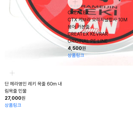
CREATEX
CTX 케브라 오리지널합사 10M
붕어 카본줄
CREATEX KEVRAR
ORIGINAL PE LINE
4,500
원
상품링크
단 헤라명인 레키 목줄 60m 내
림목줄 민물
27,000
원
상품링크