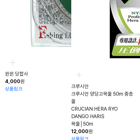
윈윈 당합사
4,000
원
크루시안
상품링크
크루시안 양당고목줄 50m 중층
줄
CRUCIAN HERA RYO
DANGO HARIS
목줄│50m
12,000
원
상품링크