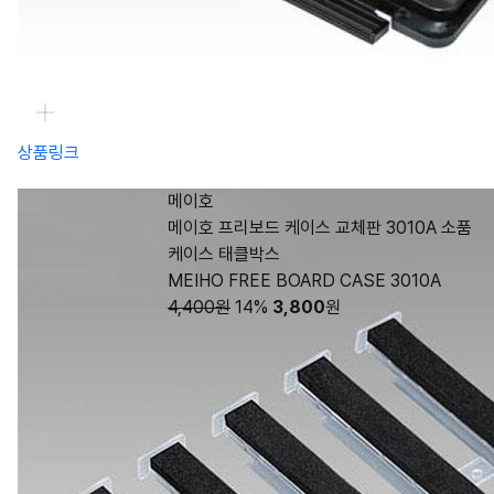
상품링크
메이호
메이호 프리보드 케이스 교체판 3010A 소품
케이스 태클박스
MEIHO FREE BOARD CASE 3010A
4,400원
14%
3,800
원