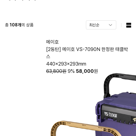
총
108
개
의 상품
메이호
[2동탄] 메이호 VS-7090N 한정판 태클박
스
440x293x293mm
63,800원
9%
58,000
원