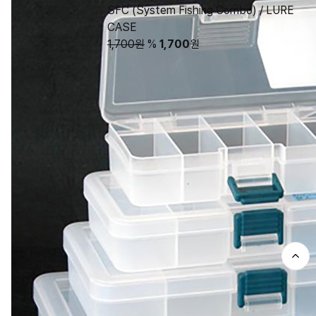
SFC (System Fishing Combo) / LURE
CASE
1,700원
%
1,700
원