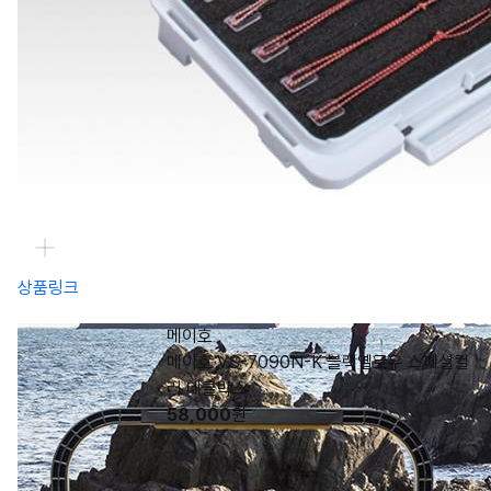
상품링크
메이호
메이호 VS-7090N-K 블랙옐로우 스페셜컬
러 태클박스
58,000
원