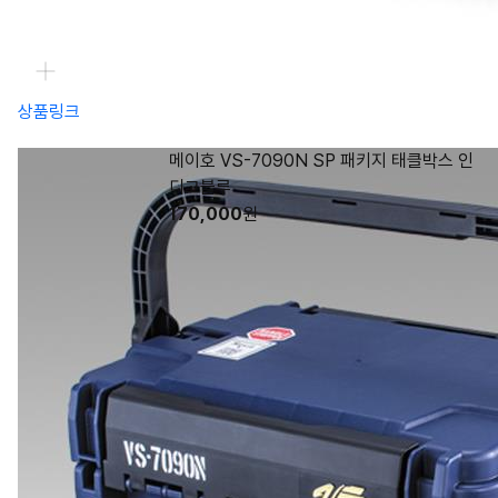
상품링크
메이호 VS-7090N SP 패키지 태클박스 인
디고블루
170,000
원