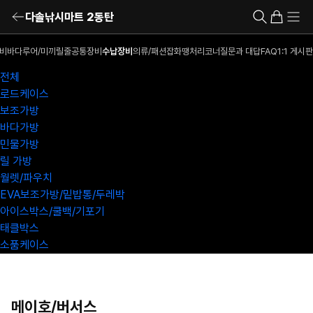
다솔낚시마트 2동탄
비
바다루어/미끼
릴
줄
공통장비
수납장비
의류/패션잡화
땡처리코너
질문과 대답
FAQ
1:1 게시판
전체
로드케이스
보조가방
바다가방
민물가방
릴 가방
월렛/파우치
EVA보조가방/밑밥통/두레박
아이스박스/쿨백/기포기
태클박스
소품케이스
메이호/버서스