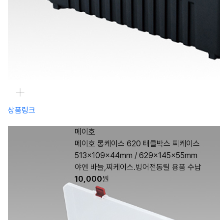
상품링크
메이호
메이호 롱케이스 620 태클박스 찌케이스
513×109×44mm / 629×145×55mm
야엔 바늘,찌케이스.빙어전동릴 용품 수납
10,000
원