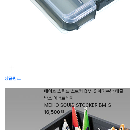
상품링크
메이호 스퀴드 스토커 BM-S 에기수납 태클
박스 이너트레이
MEIHO SQUID STOCKER BM-S
16,500
원