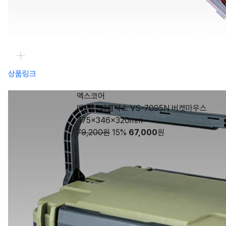
상품링크
엑스코어
메이호 태클박스 VS-7095N 버켓마우스
475×346×320mm
79,200원
15%
67,000
원