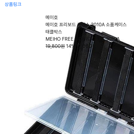
상품링크
메이호
메이호 프리보드 케이스 3010A 소품케이스
태클박스
MEIHO FREE BOARD CASE 3010A
19,800원
14%
17,000
원