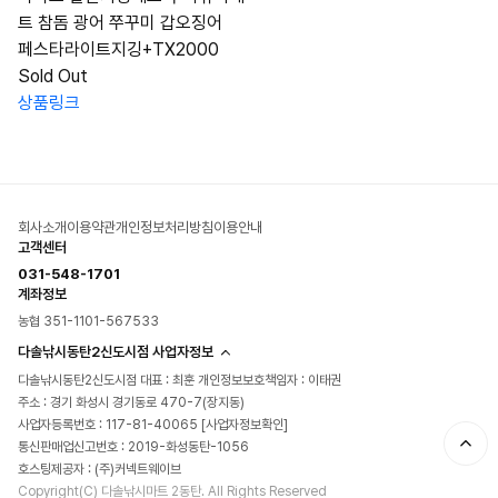
트 참돔 광어 쭈꾸미 갑오징어
페스타라이트지깅+TX2000
Sold Out
상품링크
회사소개
이용약관
개인정보처리방침
이용안내
고객센터
031-548-1701
계좌정보
농협 351-1101-567533
다솔낚시동탄2신도시점 사업자정보
다솔낚시동탄2신도시점 대표 : 최훈 개인정보보호책임자 : 이태권
주소 : 경기 화성시 경기동로 470-7(장지동)
사업자등록번호 : 117-81-40065
[사업자정보확인]
통신판매업신고번호 : 2019-화성동탄-1056
호스팅제공자 : (주)커넥트웨이브
Copyright(C) 다솔낚시마트 2동탄. All Rights Reserved