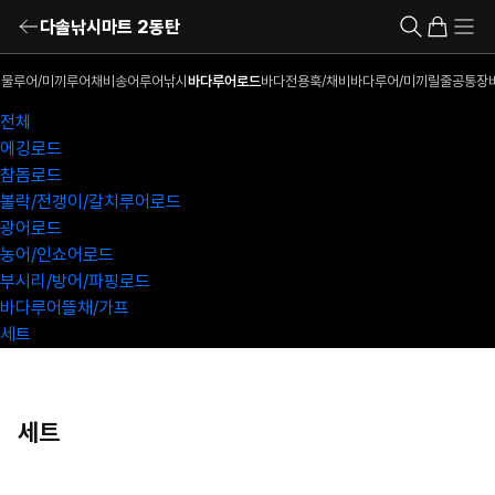
다솔낚시마트 2동탄
물루어/미끼
루어채비
송어루어낚시
바다루어로드
바다전용훅/채비
바다루어/미끼
릴
줄
공통장
전체
에깅로드
참돔로드
볼락/전갱이/갈치루어로드
광어로드
농어/인쇼어로드
부시리/방어/파핑로드
바다루어뜰채/가프
세트
세트