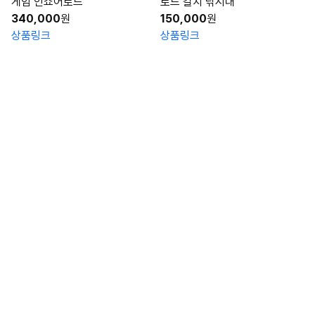
게임 인쇼어로드
로드 갈치 낚시대
340,000
원
150,000
원
상품링크
상품링크