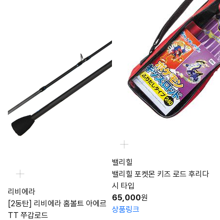
밸리힐
밸리힐 포켓몬 키즈 로드 후리다
시 타입
리비에라
65,000
원
[2동탄] 리비에라 홈볼트 아에르
상품링크
TT 쭈갑로드