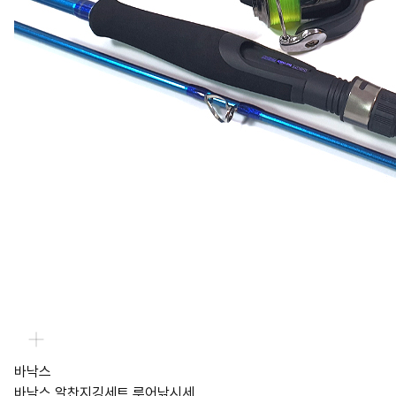
바낙스
바낙스 알찬지깅세트 루어낚시세