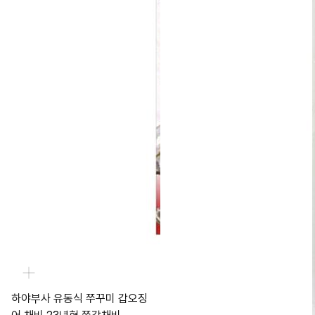
하야부사 유동식 쭈꾸미 갑오징