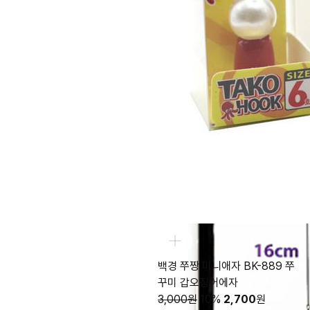
백경 쭈짱 미니애자 BK-889 쭈
꾸미 갑오징어에자
3,000원
10%
2,700
원