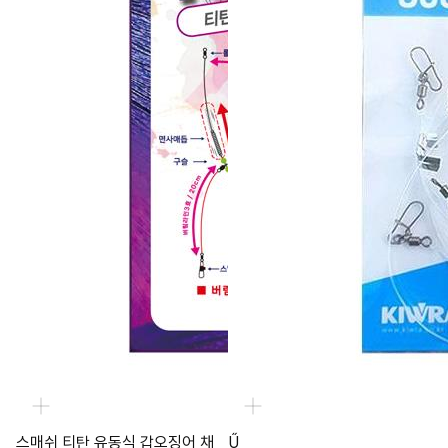
스매쉬 티탄 유동식 갑오징어 채
Ű