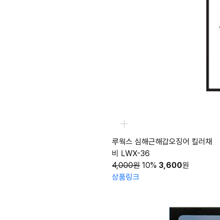
루웍스 심해근해갑오징어 킬러채
비 LWX-36
4,000원
10%
3,600
원
상품링크