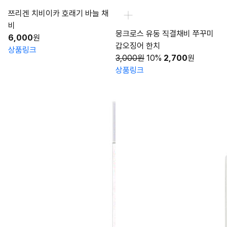
쯔리겐 치비이카 호래기 바늘 채
비
몽크로스 유동 직결채비 쭈꾸미
6,000
원
갑오징어 한치
상품링크
3,000원
10%
2,700
원
상품링크