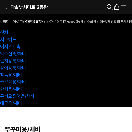
다솔낚시마트 2동탄
시
바다루어로드
바다전용훅/채비
바다루어/미끼
릴
줄
공통장비
수납장비
의류/패션잡화
땡처리
전체
지그헤드
어시스트훅
외수질훅/채비
갈치용훅/채비
장어용훅/채비
참돔용/채비
쭈꾸미용/채비
한치용/채비
무늬오징어용/채비
대구용/채비
쭈꾸미용/채비