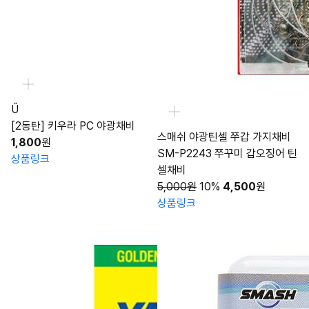
Ű
[2동탄] 키우라 PC 야광채비
스매쉬 야광틴셀 쭈갑 가지채비
1,800
원
SM-P2243 쭈꾸미 갑오징어 틴
상품링크
셀채비
5,000원
10%
4,500
원
상품링크