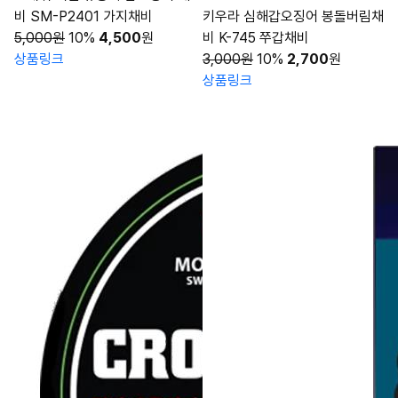
비 SM-P2401 가지채비
키우라 심해갑오징어 봉돌버림채
5,000원
10%
4,500
원
비 K-745 쭈갑채비
상품링크
3,000원
10%
2,700
원
상품링크