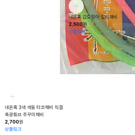
네온훅 갑오징어 킬러채비
2,500
원
상품링크
네온훅 3색 색동 타코채비 직결
축광튜브 주꾸미채비
2,700
원
상품링크