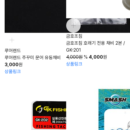
금호조침
금호조침 호래기 전용 채비 2본 /
GK-201
루어랜드
4,000원
%
4,000
원
루어랜드 주꾸미 문어 유동채비
상품링크
3,000
원
상품링크