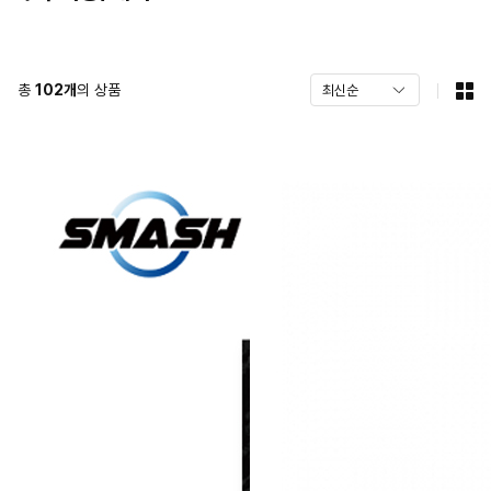
총
102
개
의 상품