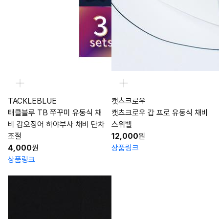
TACKLEBLUE
캣츠크로우
태클블루 TB 쭈꾸미 유동식 채
캣츠크로우 갑 프로 유동식 채비
비 갑오징어 하야부사 채비 단차
스위벨
조절
12,000
원
4,000
원
상품링크
상품링크