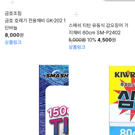
금호조침
금호 호래기 전용채비 GK-202 1
스매쉬 티탄 유동식 갑오징어 가
단바늘
지채비 60cm SM-P2402
8,000
원
5,000원
10%
4,500
원
상품링크
상품링크