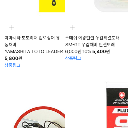
야마시타 토토리더 갑오징어 유
스매쉬 야광틴셀 쭈갑직결도래
동채비
SM-GT 쭈갑채비 틴셀도래
YAMASHITA TOTO LEADER
6,000원
10%
5,400
원
5,800
원
상품링크
상품링크