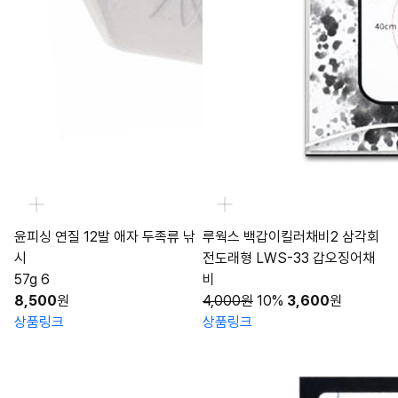
윤피싱 연질 12발 애자 두족류 낚
루웍스 백갑이킬러채비2 삼각회
시
전도래형 LWS-33 갑오징어채
57g 6
비
8,500
원
4,000원
10%
3,600
원
상품링크
상품링크