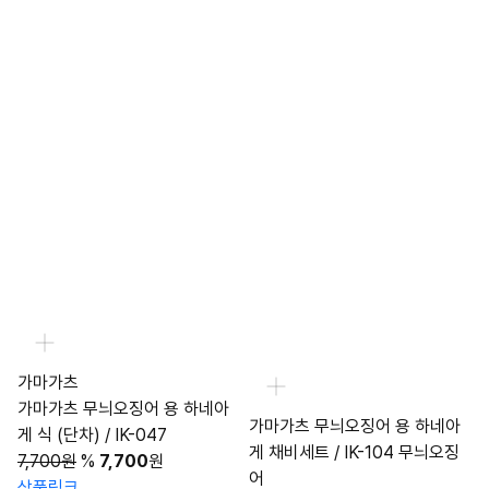
가마가츠
가마가츠 무늬오징어 용 하네아
가마가츠 무늬오징어 용 하네아
게 식 (단차) / IK-047
게 채비세트 / IK-104 무늬오징
7,700원
%
7,700
원
어
상품링크