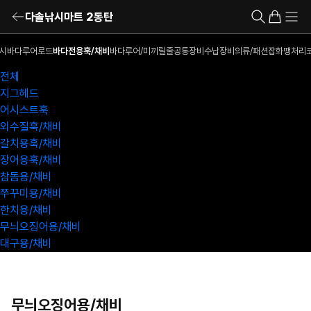
다솔낚시마트 2동탄
시
바다루어로드
바다전용훅/채비
바다루어/미끼
릴
줄
공통장비
수납장비
의류/패션잡화
땡처리
전체
지그헤드
어시스트훅
외수질훅/채비
갈치용훅/채비
장어용훅/채비
참돔용/채비
쭈꾸미용/채비
한치용/채비
무늬오징어용/채비
대구용/채비
무늬오징어용/채비