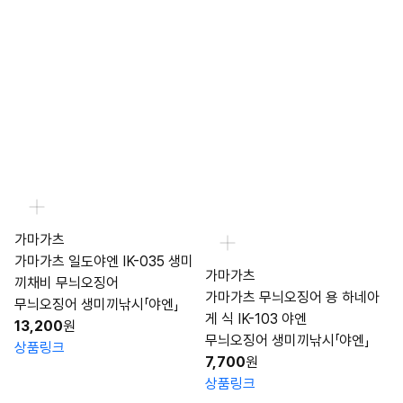
가마가츠
가마가츠 일도야엔 IK-035 생미
가마가츠
끼채비 무늬오징어
가마가츠 무늬오징어 용 하네아
무늬오징어 생미끼낚시「야엔」
게 식 IK-103 야엔
13,200
원
무늬오징어 생미끼낚시「야엔」
상품링크
7,700
원
상품링크