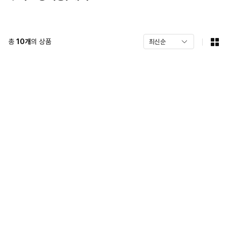
총
10
개
의 상품