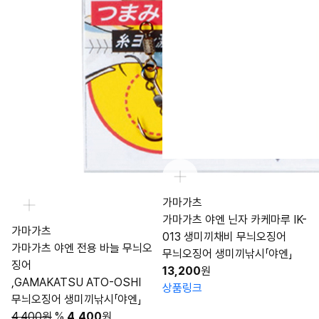
가마가츠
가마가츠 야엔 닌자 카케마루 IK-
가마가츠
013 생미끼채비 무늬오징어
가마가츠 야엔 전용 바늘 무늬오
무늬오징어 생미끼낚시「야엔」
징어
13,200
원
,GAMAKATSU ATO-OSHI
상품링크
무늬오징어 생미끼낚시「야엔」
4,400원
%
4,400
원