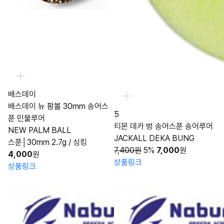
배스데이
배스데이 뉴 팜볼 30mm 송어스
Ƽ
푼 민물루어
티몬 데카 벙 송어스푼 송어루어
NEW PALM BALL
JACKALL DEKA BUNG
스푼│30mm 2.7g / 싱킹
7,400원
5%
7,000
원
4,000
원
상품링크
상품링크