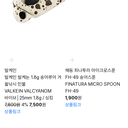
발케인
해동 피나투라 마이크로스푼
발케인 발케논 1.8g 송어루어 겨
FH-49 송어스푼
울낚시 민물
FINATURA MICRO SPOON
VALKEIN VALCYANOM
FH-49
바이브│25mm 1.8g / 싱킹
1,900
원
7,800원
4%
7,500
원
상품링크
상품링크