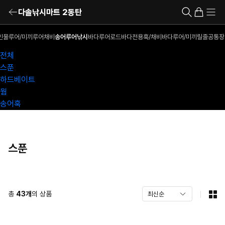
다솔낚시마트 2동탄
민물루어/미끼
루어채비
송어루어낚시
바다루어로드
바다전용훅/채비
바다루어/미끼
릴
줄
공통장
전체
스푼
하드베이트
웜
송어훅
스푼
총
43
개
의 상품