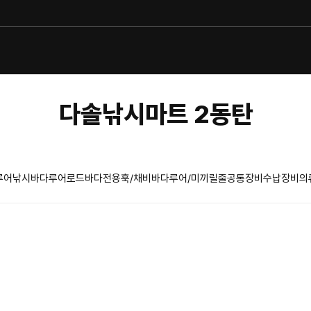
다솔낚시마트 2동탄
루어낚시
바다루어로드
바다전용훅/채비
바다루어/미끼
릴
줄
공통장비
수납장비
의