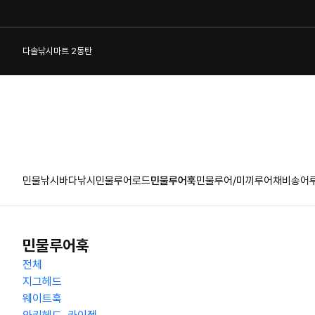
다솔낚시마트 2동탄
민물낚시
바다낚시
민물루어로드
민물루어훅
민물루어/미끼
루어채비
송어
1:1 게시판
민물루어훅
전체
지그헤드
웨이트훅