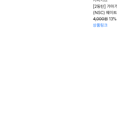
가마가츠
[2동탄] 가마
(NSC) 웨이
4,000원
13%
상품링크