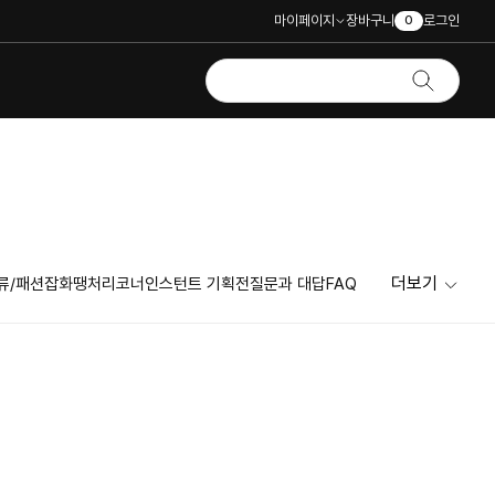
마이페이지
장바구니
로그인
0
더보기
류/패션잡화
땡처리코너
인스턴트 기획전
질문과 대답
FAQ