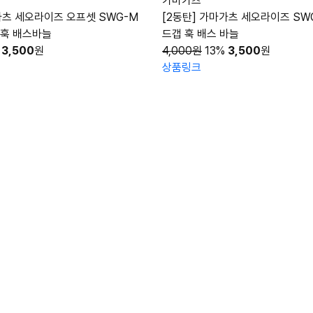
가마가츠
가츠 세오라이즈 오프셋 SWG-M
[2동탄] 가마가츠 세오라이즈 SW
트훅 배스바늘
드갭 훅 배스 바늘
3,500
원
4,000원
13%
3,500
원
상품링크