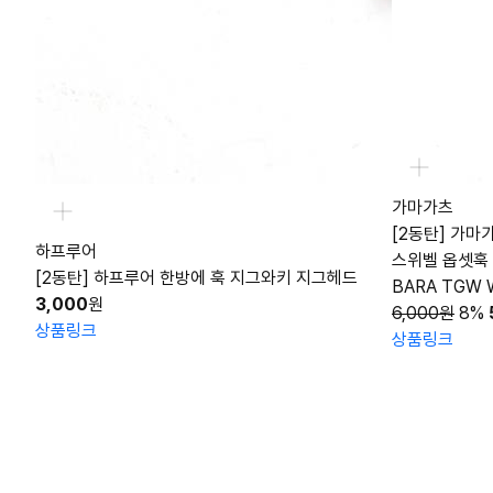
가마가츠
[2동탄] 가마
하프루어
스위벨 옵셋훅
[2동탄] 하프루어 한방에 훅 지그와키 지그헤드
BARA TGW 
3,000
원
6,000원
8%
상품링크
상품링크