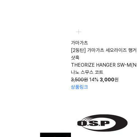
가마가츠
[2동탄] 가마가츠 세오라이즈 행거
샷훅
THEORIZE HANGER SW-M(N
나노 스무스 코트
3,500원
14%
3,000
원
상품링크