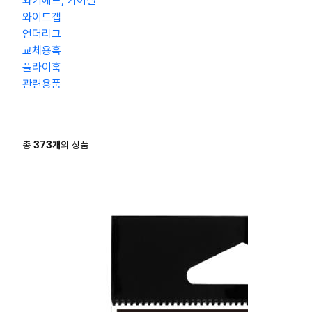
와키헤드, 카이젤
와이드갭
언더리그
교체용훅
플라이훅
관련용품
총
373
개
의 상품