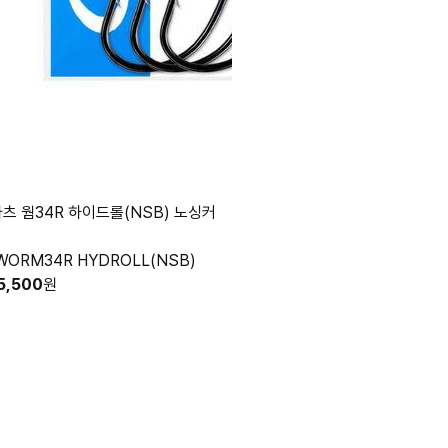
가츠 웜34R 하이드롤(NSB) 노싱커
WORM34R HYDROLL(NSB)
5,500
원