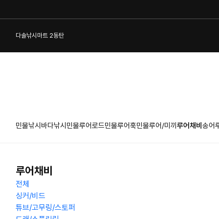
다솔낚시마트 2동탄
민물낚시
바다낚시
민물루어로드
민물루어훅
민물루어/미끼
루어채비
송어
1:1 게시판
루어채비
전체
싱커/비드
튜브/고무링/스토퍼