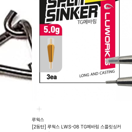
루웍스
[2동탄] 루웍스 LWS-08 TG메바링 스플릿싱커