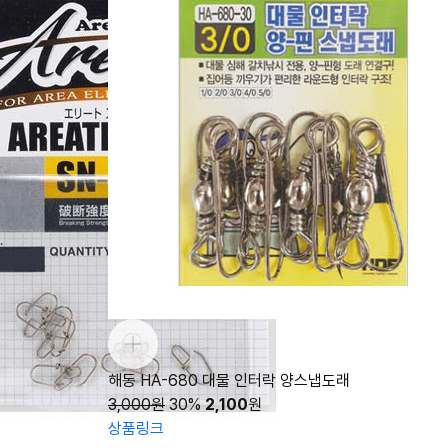
해동 HA-680 대물 인터락 양스냅도래
3,000원
30%
2,100
원
상품링크