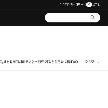
마이페이지
장바구니
로그인
0
더보기
류/패션잡화
땡처리코너
인스턴트 기획전
질문과 대답
FAQ