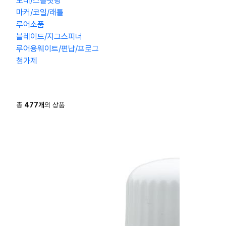
도래/스플릿링
마커/코일/래틀
루어소품
블레이드/지그스피너
루어용웨이트/편납/프로그
첨가제
총
477
개
의 상품