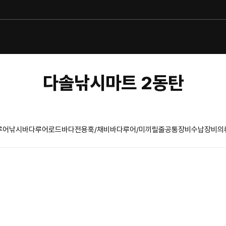
다솔낚시마트 2동탄
루어낚시
바다루어로드
바다전용훅/채비
바다루어/미끼
릴
줄
공통장비
수납장비
의