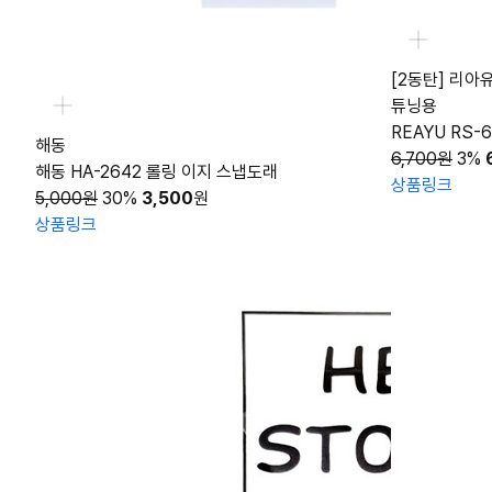
[2동탄] 리아
튜닝용
REAYU RS-6
해동
6,700원
3%
해동 HA-2642 롤링 이지 스냅도래
상품링크
5,000원
30%
3,500
원
상품링크