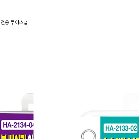
어전용 루어스냅
P