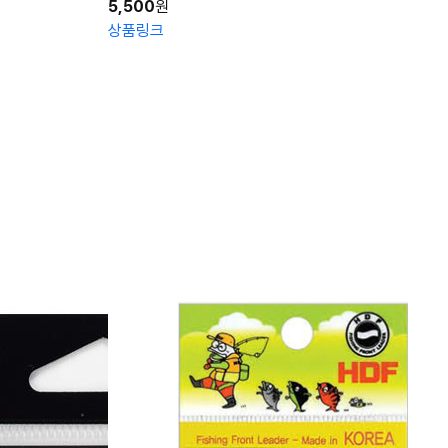
5,500
원
상품링크