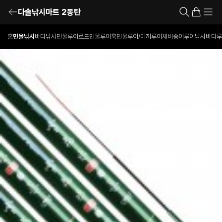
다솔낚시마트 2동탄
홈
민물낚시
바다낚시
민물루어로드
민물루어훅
민물루어/미끼
루어채비
송어루어낚시
바다루