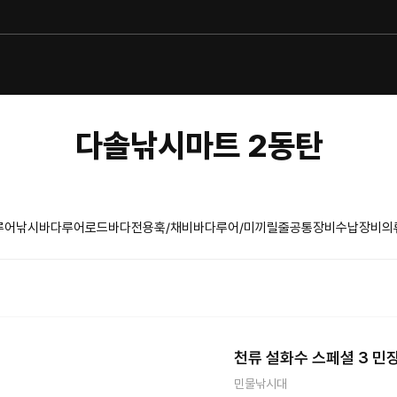
다솔낚시마트 2동탄
루어낚시
바다루어로드
바다전용훅/채비
바다루어/미끼
릴
줄
공통장비
수납장비
의
천류 설화수 스페셜 3 민장
민물낚시대