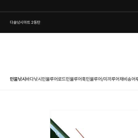
다솔낚시마트 2동탄
민물낚시
바다낚시
민물루어로드
민물루어훅
민물루어/미끼
루어채비
송어
1:1 게시판