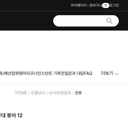
마이페이지
장바구니
로그인
0
더보기
류/패션잡화
땡처리코너
인스턴트 기획전
질문과 대답
FAQ
HOME
민물낚시
낚시대/받침대
천류
대 붕어 12