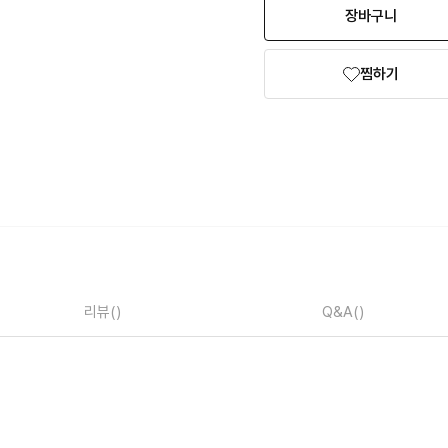
장바구니
찜하기
리뷰
()
Q&A
()