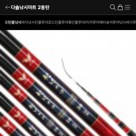
다솔낚시마트 2동탄
홈
민물낚시
바다낚시
민물루어로드
민물루어훅
민물루어/미끼
루어채비
송어루어낚시
바다루