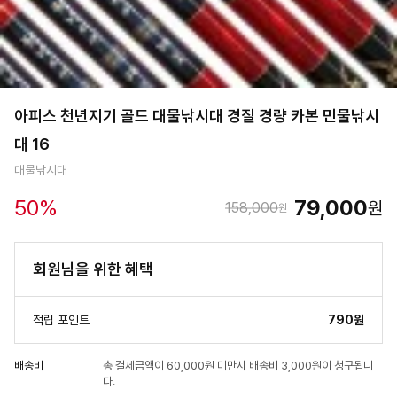
아피스 천년지기 골드 대물낚시대 경질 경량 카본 민물낚시
대 16
대물낚시대
50
%
79,000
원
158,000
원
회원님을 위한 혜택
적립 포인트
790원
배송비
총 결제금액이 60,000원 미만시 배송비 3,000원이 청구됩니
다.