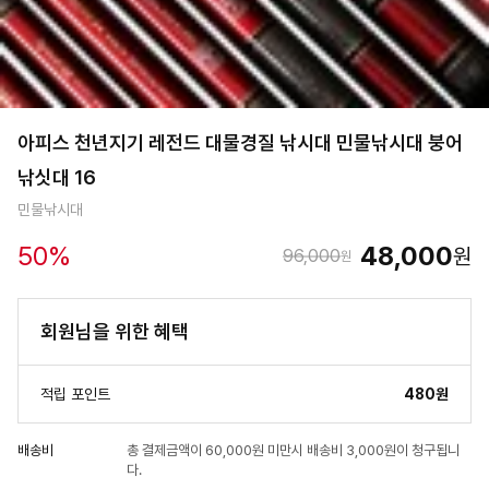
아피스 천년지기 레전드 대물경질 낚시대 민물낚시대 붕어
낚싯대 16
민물낚시대
50
%
48,000
원
96,000
원
회원님을 위한 혜택
적립 포인트
480원
배송비
총 결제금액이 60,000원 미만시 배송비 3,000원이 청구됩니
다.