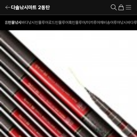
다솔낚시마트 2동탄
홈
민물낚시
바다낚시
민물루어로드
민물루어훅
민물루어/미끼
루어채비
송어루어낚시
바다루