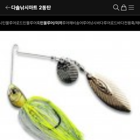
다솔낚시마트 2동탄
시
민물루어로드
민물루어훅
민물루어/미끼
루어채비
송어루어낚시
바다루어로드
바다전용훅/채