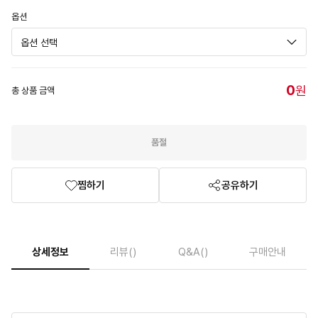
옵션
0
원
총 상품 금액
품절
찜하기
공유하기
상세정보
리뷰
()
Q&A
()
구매안내