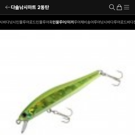
다솔낚시마트 2동탄
시
바다낚시
민물루어로드
민물루어훅
민물루어/미끼
루어채비
송어루어낚시
바다루어로드
바다