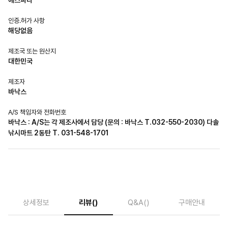
인증.허가 사항
해당없음
제조국 또는 원산지
대한민국
제조자
바낙스
A/S 책임자와 전화번호
바낙스 : A/S는 각 제조사에서 담당 (문의 : 바낙스 T.032-550-2030) 다솔
낚시마트 2동탄 T. 031-548-1701
상세정보
리뷰
()
Q&A
()
구매안내