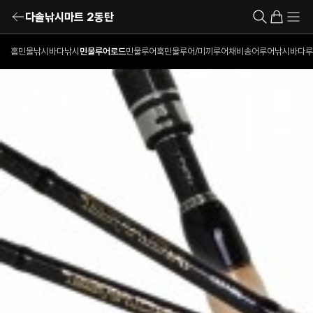
다솔낚시마트 2동탄
홈
민물낚시
바다낚시
민물루어로드
민물루어훅
민물루어/미끼
루어채비
송어루어낚시
바다루