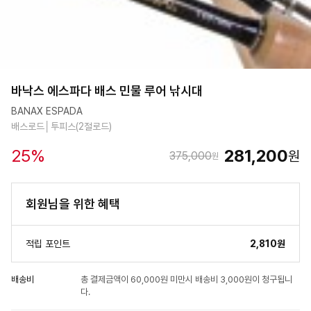
바낙스 에스파다 배스 민물 루어 낚시대
BANAX ESPADA
배스로드│투피스(2절로드)
25
%
281,200
원
375,000
원
회원님을 위한 혜택
적립 포인트
2,810원
배송비
총 결제금액이 60,000원 미만시 배송비 3,000원이 청구됩니
다.