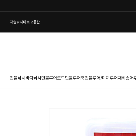
다솔낚시마트 2동탄
민물낚시
바다낚시
민물루어로드
민물루어훅
민물루어/미끼
루어채비
송어
1:1 게시판