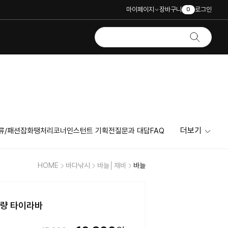
마이페이지
장바구니
로그인
0
더보기
류/패션잡화
땡처리코너
인스턴트 기획전
질문과 대답
FAQ
HOME
바다낚시
바늘│채비
바늘
량 타이라바