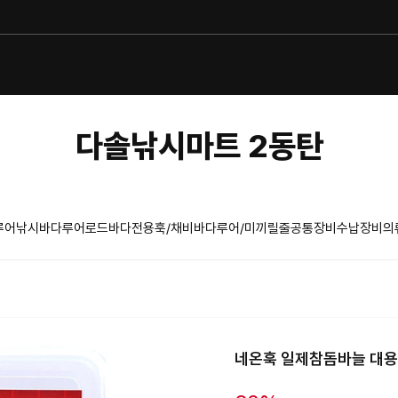
다솔낚시마트 2동탄
루어낚시
바다루어로드
바다전용훅/채비
바다루어/미끼
릴
줄
공통장비
수납장비
의
네온훅 일제참돔바늘 대용