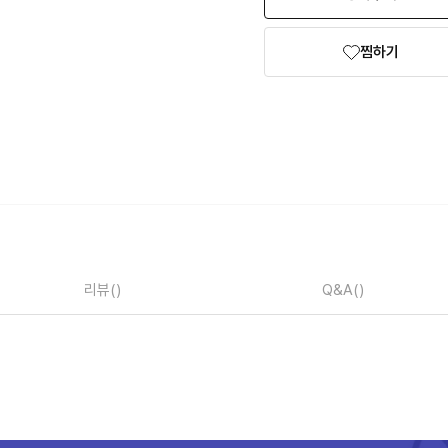
찜하기
리뷰
()
Q&A
()