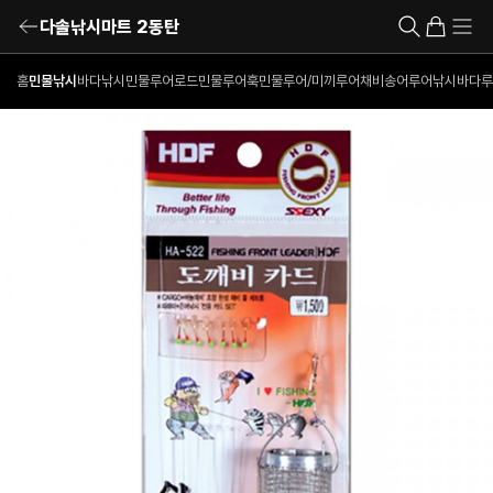
다솔낚시마트 2동탄
홈
민물낚시
바다낚시
민물루어로드
민물루어훅
민물루어/미끼
루어채비
송어루어낚시
바다루