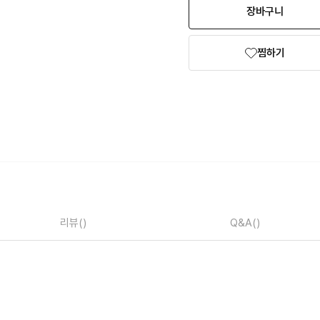
장바구니
찜하기
리뷰
()
Q&A
()