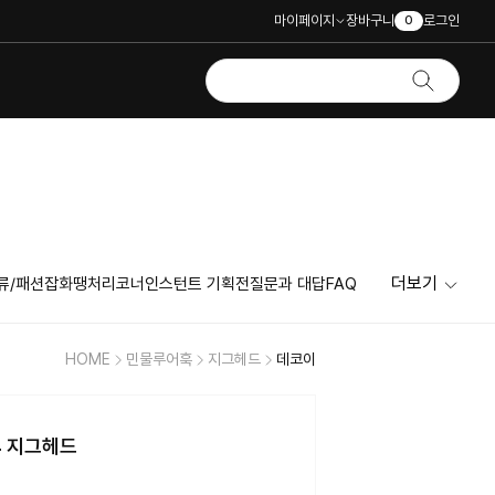
마이페이지
장바구니
로그인
0
더보기
류/패션잡화
땡처리코너
인스턴트 기획전
질문과 대답
FAQ
HOME
민물루어훅
지그헤드
데코이
4 지그헤드