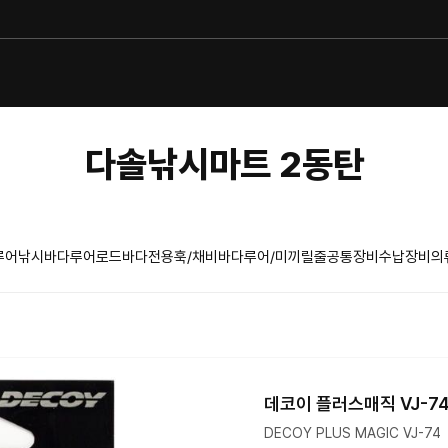
다솔낚시마트 2동탄
루어낚시
바다루어로드
바다전용훅/채비
바다루어/미끼
릴
줄
공통장비
수납장비
의
데코이 플러스매직 VJ-7
DECOY PLUS MAGIC VJ-74