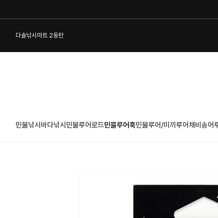
다솔낚시마트 2동탄
민물낚시
바다낚시
민물루어로드
민물루어훅
민물루어/미끼
루어채비
송어
1:1 게시판