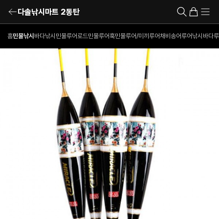
다솔낚시마트 2동탄
홈
민물낚시
바다낚시
민물루어로드
민물루어훅
민물루어/미끼
루어채비
송어루어낚시
바다루