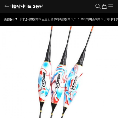
다솔낚시마트 2동탄
홈
민물낚시
바다낚시
민물루어로드
민물루어훅
민물루어/미끼
루어채비
송어루어낚시
바다루