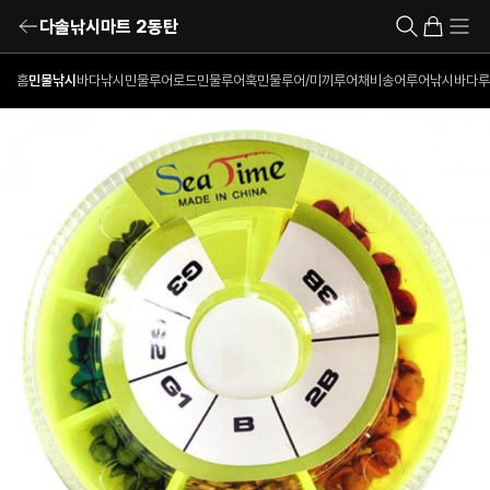
다솔낚시마트 2동탄
홈
민물낚시
바다낚시
민물루어로드
민물루어훅
민물루어/미끼
루어채비
송어루어낚시
바다루