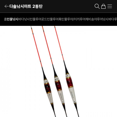
다솔낚시마트 2동탄
홈
민물낚시
바다낚시
민물루어로드
민물루어훅
민물루어/미끼
루어채비
송어루어낚시
바다루