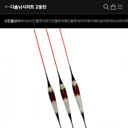
다솔낚시마트 2동탄
홈
민물낚시
바다낚시
민물루어로드
민물루어훅
민물루어/미끼
루어채비
송어루어낚시
바다루