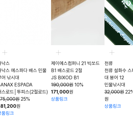
제이에스컴퍼니 21 빅쏘드
천류
미라클피싱 
물
B1 배스로드 2절
천류 설화수 스페셜 3 민장
천후 민물
JS BIXOD B1
대 붕어 12
[
190,000원
10%
민물낚시대
10,000원
)
171,000
원
32,000원
22%
25,000
상품링크
상품링크
원
상품링크