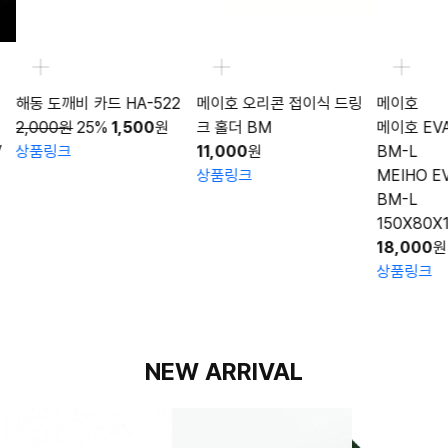
카드 HA-522
메이호 오리콘 접이식 드링
메이호
5%
1,500
원
크 홀더 BM
메이호 EVA 베이트 박스
11,000
원
BM-L
상품링크
MEIHO EVA BAIT BOX
BM-L
150X80X120mm
18,000
원
상품링크
NEW ARRIVAL