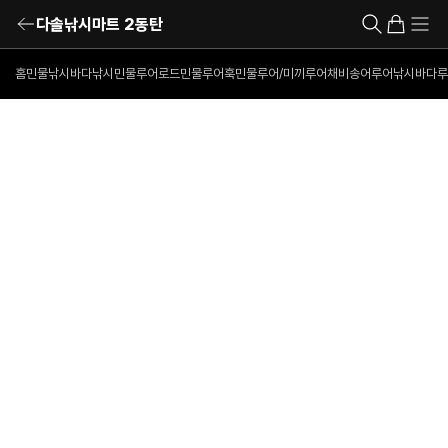
다솔낚시마트 2동탄
홈
민물낚시
바다낚시
민물루어로드
민물루어훅
민물루어/미끼
루어채비
송어루어낚시
바다루