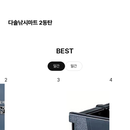
다솔낚시마트 2동탄
BEST
일간
월간
3
4