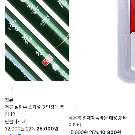
천류
천류 설화수 스페셜 3 민장대 붕
어 12
네온훅 일제참돔바늘 대용량 타
민물낚시대
이라바
32,000원
22%
25,000
원
15,000원
28%
10,800
원