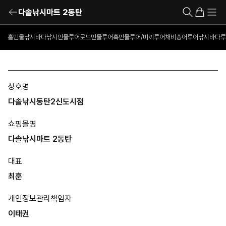
다솔낚시마트 2동탄
홈
민물낚시
바다낚시
민물루어로드
민물루어훅
민물루어/미끼
루어채비
송어루어낚시
바다루
상호명
다솔낚시동탄2신도시점
쇼핑몰명
다솔낚시마트 2동탄
대표
최훈
개인정보관리책임자
이태권