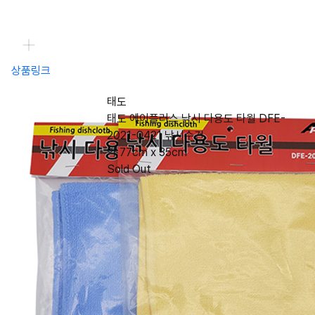
상품링크
태도
태도 에이플러스 낚시 다용도 타월 DFE-
2021-0421 낚시수건
약 77cm x 35cm
Sold Out