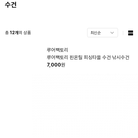
수건
총
12
개
의 상품
루어팩토리
루어팩토리 핀온릴 피싱타올 수건 낚시수건
7,000
원