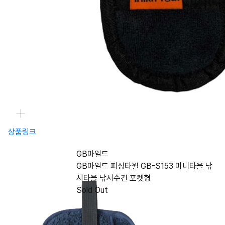
상품링크
GB마일드
GB마일드 피싱타월 GB-S153 미니타올 낚
시타올 낚시수건 포켓형
Sold Out