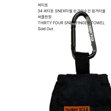
써티포
34 써티포 SNEK타월 손가락수건 핑거타올
써클한정
THIRTY FOUR SNEK FINGER TOWEL
Sold Out