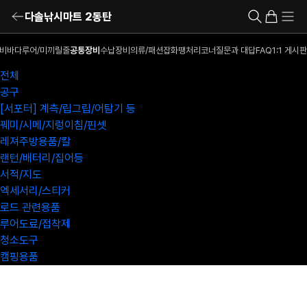
다솔낚시마트 2동탄
비
바다루어/미끼
릴
줄
공통장비
수납장비
의류/패션잡화
땡처리코너
질문과 대답
FAQ
1:1 게시판
전체
공구
[서포터] 계측/립그립/어탐기 등
꿰미/시메/지렁이침/핀셋
레져주방용품/칼
랜턴/배터리/집어등
서적/지도
엑세서리/스티커
로드 관련용품
루어도료/접착제
청소도구
캠핑용품