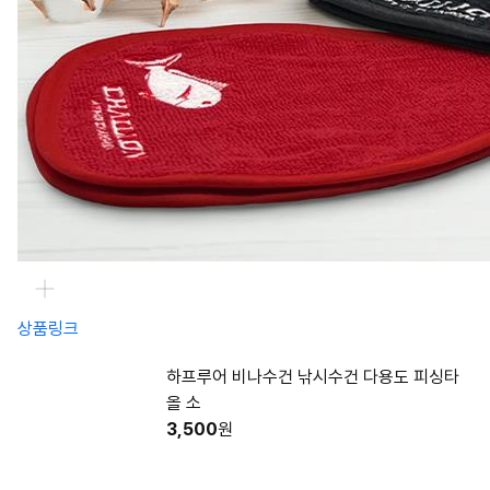
상품링크
하프루어 비나수건 낚시수건 다용도 피싱타
올 소
3,500
원