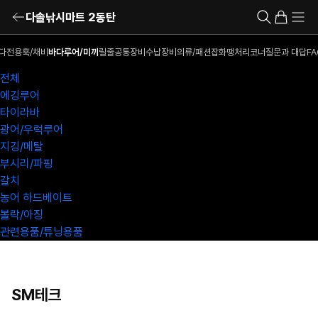
다솔낚시마트 2동탄
다전용훅/채비
바다루어/미끼
릴
줄
공통장비
수납장비
의류/패션잡화
땡처리코너
질문과 대답
FA
전체
에깅루어
타이라바
광어/우럭루어
지깅/메탈
부시리/파핑
갈치
농어 하드베이트
볼락/아징
관련용품/튜닝용품
SM테크