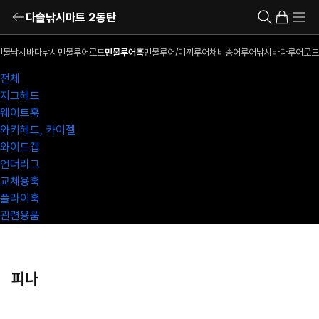
다솔낚시마트 2동탄
민물낚시
바다낚시
민물루어로드
민물루어훅
민물루어/미끼
루어채비
송어루어낚시
바다루어로드
전체
지그헤드
웨이트훅
와키헤드, 카이젤
와이드갭
언더리그
교체용훅
플라이훅
관련용품
피나