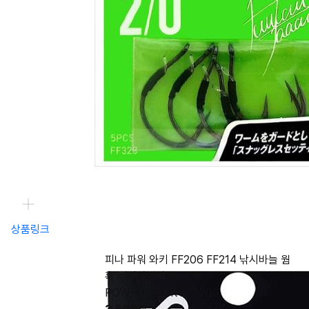
상품링크
피나 파워 와키 FF206 FF214 낚시바늘 웜
훅 루어낚싯바늘
POWER WACKY FF206