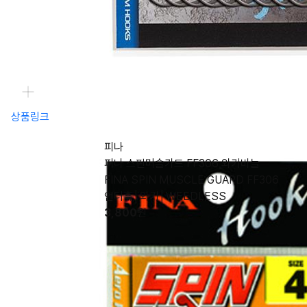
상품링크
피나
피나 스핀머슬가드 FF306 와키바늘
FINA SPIN MUSCLE GUARD FF306
언더훅│와키│WEEDLESS
3,800
원