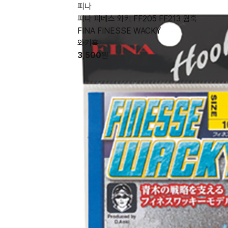
피나
피나 피네스 와키 FF205 FF213 웜훅
FINA FINESSE WACKY
와키훅
3,500
원