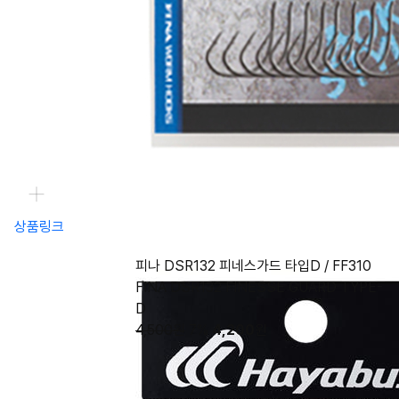
상품링크
피나 DSR132 피네스가드 타입D / FF310
FINA DSR132 FINESSE GUARD TYPE-
D
4,500원
7%
4,200
원