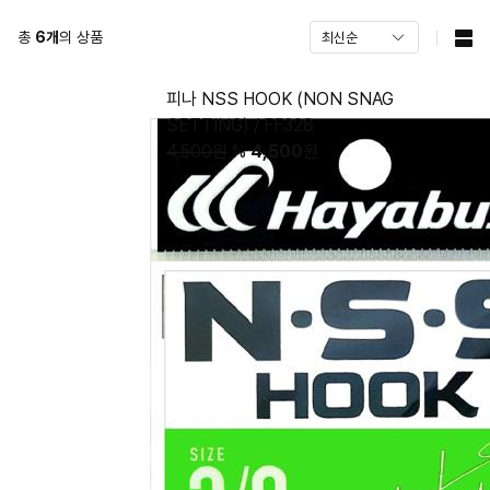
총
6
개
의 상품
피나 NSS HOOK (NON SNAG
SETTING) / FF328
4,500원
%
4,500
원