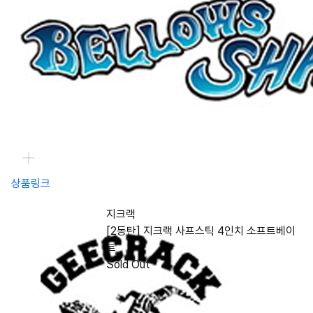
상품링크
지크랙
[2동탄] 지크랙 사프스틱 4인치 소프트베이
트
Sold Out