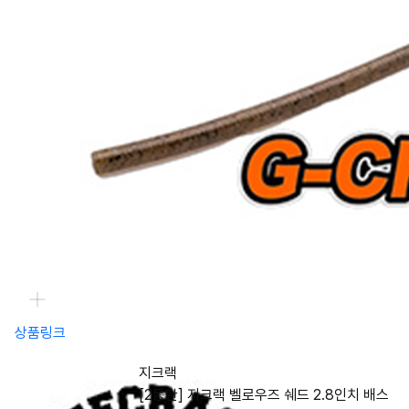
상품링크
지크랙
[2동탄] 지크랙 벨로우즈 쉐드 2.8인치 배스