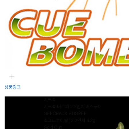
상품링크
지크랙
지크랙 버그피 2.2인치 배스루어
GEECRACK BUGPEE
소프트루어웜│2.2인치 4.3g
Sold Out