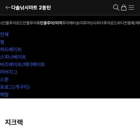
다솔낚시마트 2동탄
시
민물루어로드
민물루어훅
민물루어/미끼
루어채비
송어루어낚시
바다루어로드
바다전용훅/채
전체
웜
하드베이트
스피너베이트
버즈베이트/채터베이트
러버지그
스푼
프로그(개구리)
메탈
지크랙