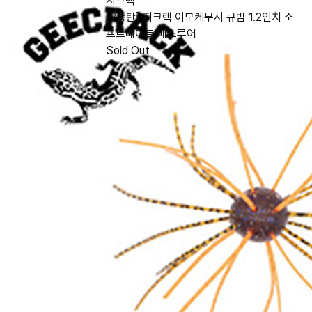
지크랙
[2동탄] 지크랙 이모케무시 큐밤 1.2인치 소
프트베이트 배스루어
Sold Out