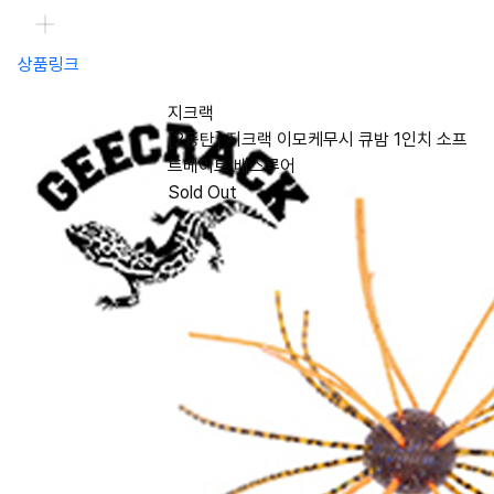
상품링크
지크랙
[2동탄] 지크랙 이모케무시 큐밤 1인치 소프
트베이트 배스루어
Sold Out