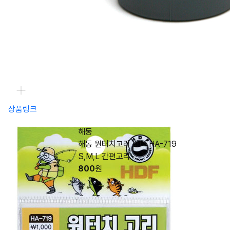
상품링크
해동
해동 원터치고리 비나 HA-719
S,M,L 간편고리
800
원