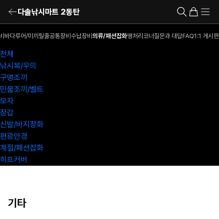
다솔낚시마트 2동탄
비
바다루어/미끼
릴
줄
공통장비
수납장비
의류/패션잡화
땡처리코너
질문과 대답
FAQ
1:1 게시판
전체
낚시복/우의
구명조끼
민물조끼/벨트
모자
장갑
신발/바지장화
편광안경
계절/패션잡화
히프커버
기타