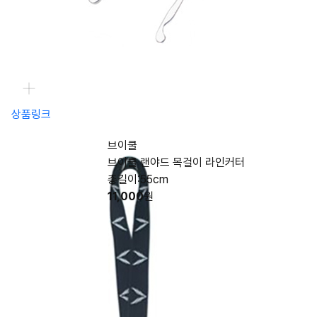
상품링크
브이쿨
브이쿨 랜야드 목걸이 라인커터
총길이:55cm
11,000
원