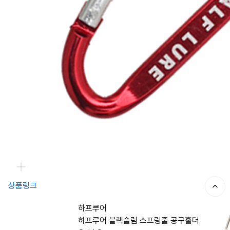
상품링크
하프루어
하프루어 블랙슬림 스프링줄 공구홀더