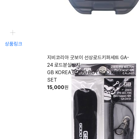
상품링크
지비코리아 굿보이 선상로드키퍼세트 GA-
24 로드분실방지
GB KOREA GOOD BOY ROD KEEPER
SET
15,000
원