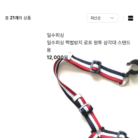
총
21
개
의 상품
일수피싱
일수피싱 쩍벌방지 로프 원투 삼각대 스탠드
용
12,000
원