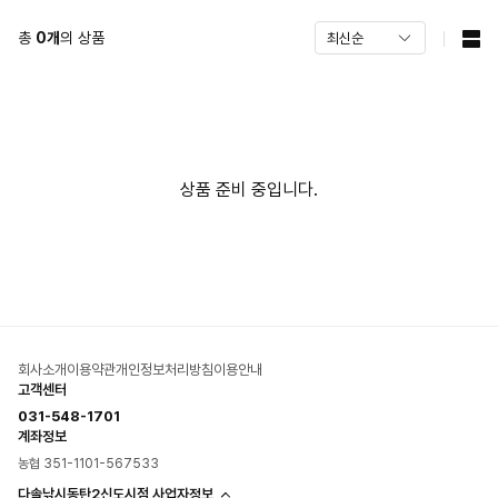
총
0
개
의 상품
상품 준비 중입니다.
회사소개
이용약관
개인정보처리방침
이용안내
고객센터
031-548-1701
계좌정보
농협 351-1101-567533
다솔낚시동탄2신도시점 사업자정보