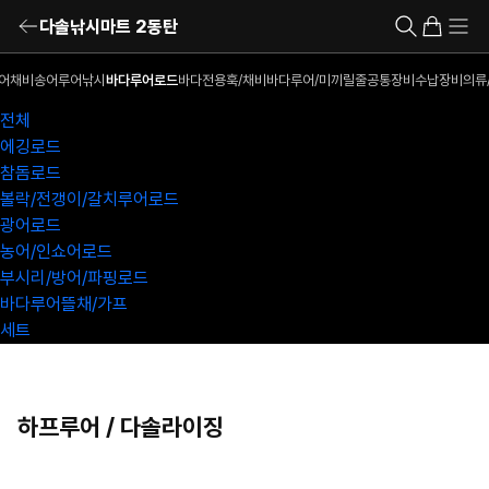
다솔낚시마트 2동탄
어채비
송어루어낚시
바다루어로드
바다전용훅/채비
바다루어/미끼
릴
줄
공통장비
수납장비
의류
전체
에깅로드
참돔로드
볼락/전갱이/갈치루어로드
광어로드
농어/인쇼어로드
부시리/방어/파핑로드
바다루어뜰채/가프
세트
하프루어 / 다솔라이징