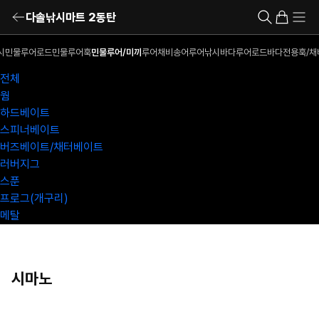
다솔낚시마트 2동탄
시
민물루어로드
민물루어훅
민물루어/미끼
루어채비
송어루어낚시
바다루어로드
바다전용훅/채
전체
웜
하드베이트
스피너베이트
버즈베이트/채터베이트
러버지그
스푼
프로그(개구리)
메탈
시마노