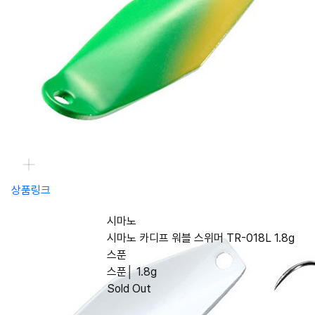
상품링크
시마노
시마노 카디프 워블 스위머 TR-018L 1.8g
스푼
스푼│ 1.8g
Sold Out