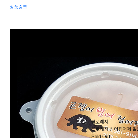
상품링크
불로레져
블로레져 빙어집어제 얼
Sold Out