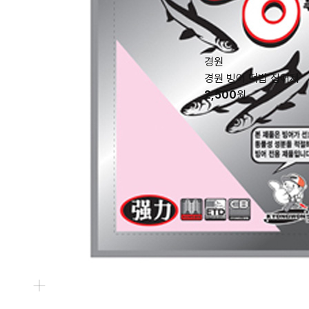
경원
경원 빙어 떡밥 집어제
2,500
원