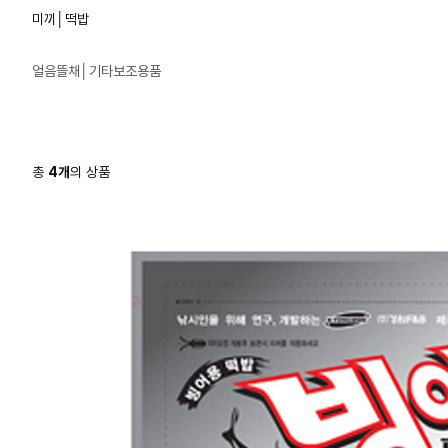
미끼│떡밥
얼음뜰채│기타보조용품
총
4
개
의 상품