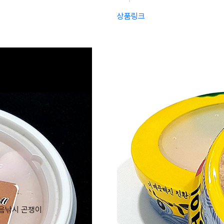
상품링크
음낚시 곤쟁이