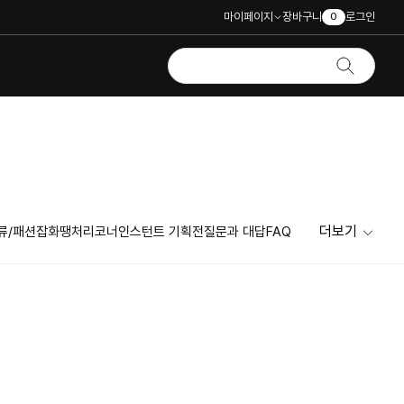
마이페이지
장바구니
로그인
0
더보기
류/패션잡화
땡처리코너
인스턴트 기획전
질문과 대답
FAQ