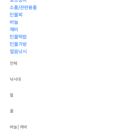
보조장비
소품/관련용품
민물찌
바늘
채비
민물떡밥
민물가방
얼음낚시
전체
낚시대
릴
줄
바늘│채비