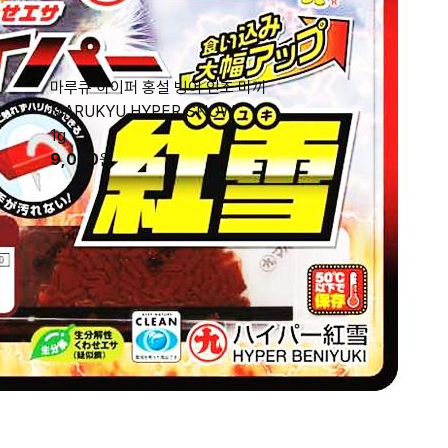
마루큐 하이퍼 홍설 빙어 인조 미끼
MARUKYU HYPER SNOW
1g
9,000
원