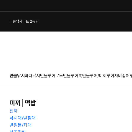
다솔낚시마트 2동탄
민물낚시
바다낚시
민물루어로드
민물루어훅
민물루어/미끼
루어채비
송어
1:1 게시판
미끼│떡밥
전체
낚시대/받침대
받침틀/좌대