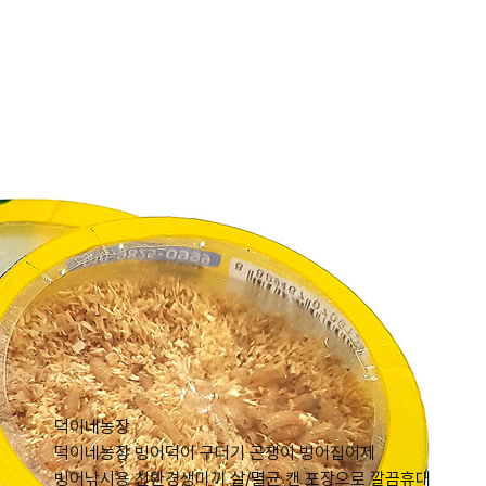
덕이네농장
덕이네농장 빙어덕이 구더기 곤쟁이 빙어집어제
빙어낚시용 친환경생미끼 살/멸균 캔 포장으로 깔끔휴대