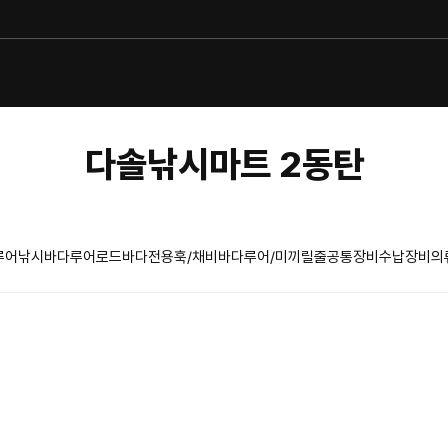
다솔낚시마트 2동탄
루어낚시
바다루어로드
바다전용훅/채비
바다루어/미끼
릴
줄
공통장비
수납장비
의