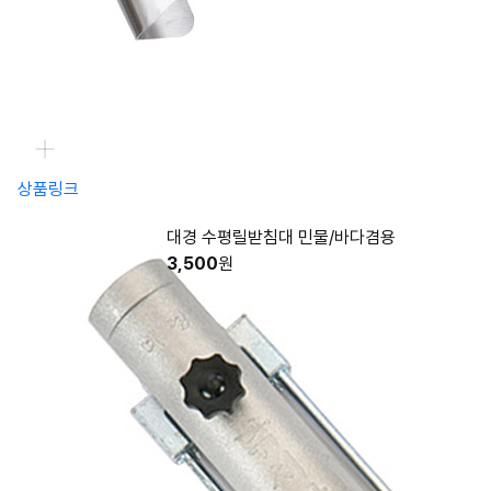
상품링크
대경 수평릴받침대 민물/바다겸용
3,500
원