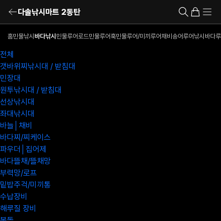
다솔낚시마트 2동탄
홈
민물낚시
바다낚시
민물루어로드
민물루어훅
민물루어/미끼
루어채비
송어루어낚시
바다루
전체
갯바위찌낚시대 / 받침대
민장대
원투낚시대 / 받침대
선상낚시대
좌대낚시대
바늘│채비
바다찌/찌케이스
파우더│집어제
바다뜰채/뜰채망
부력망/로프
밑밥주걱/미끼통
수납장비
해루질 장비
봉돌