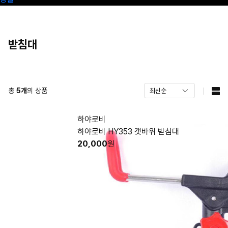
받침대
총
5
개
의 상품
하야로비
하야로비 HY353 갯바위 받침대
20,000
원