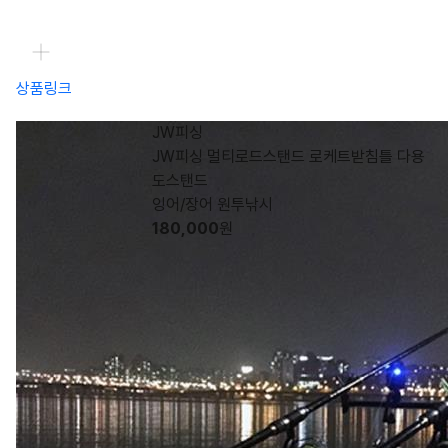
상품링크
JW피싱
JW피싱 멀티로드스탠드 로케트받침틀 다용
도스탠드
잉어/장어 원투낚시
180,000
원