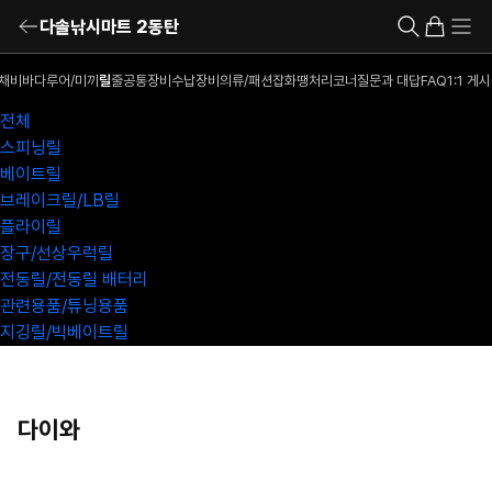
다솔낚시마트 2동탄
채비
바다루어/미끼
릴
줄
공통장비
수납장비
의류/패션잡화
땡처리코너
질문과 대답
FAQ
1:1 게
전체
스피닝릴
베이트릴
브레이크릴/LB릴
플라이릴
장구/선상우럭릴
전동릴/전동릴 배터리
관련용품/튜닝용품
지깅릴/빅베이트릴
다이와