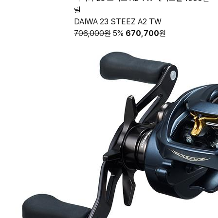
릴
DAIWA 23 STEEZ A2 TW
706,000원
5%
670,700
원