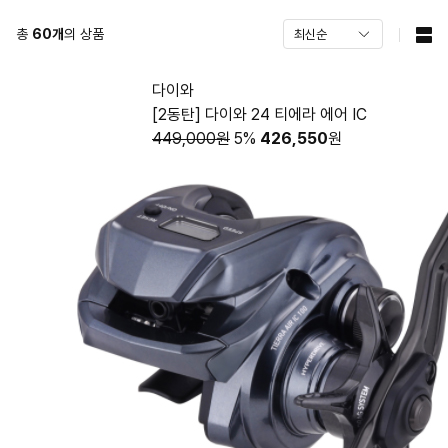
총
60
개
의 상품
다이와
[2동탄] 다이와 24 티에라 에어 IC
449,000원
5%
426,550
원