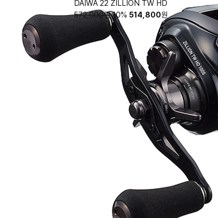
DAIWA 22 ZILLION TW HD
572,000원
10%
514,800
원