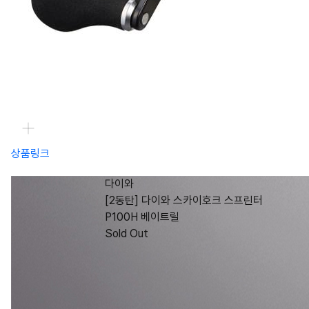
상품링크
다이와
[2동탄] 다이와 스카이호크 스프린터
P100H 베이트릴
Sold Out