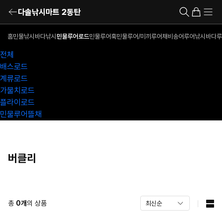
다솔낚시마트 2동탄
홈
민물낚시
바다낚시
민물루어로드
민물루어훅
민물루어/미끼
루어채비
송어루어낚시
바다루
전체
배스로드
계류로드
가물치로드
플라이로드
민물루어뜰채
버클리
총
0
개
의 상품