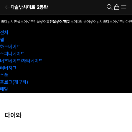
다솔낚시마트 2동탄
시
바다낚시
민물루어로드
민물루어훅
민물루어/미끼
루어채비
송어루어낚시
바다루어로드
바다전
전체
웜
하드베이트
스피너베이트
버즈베이트/채터베이트
러버지그
스푼
프로그(개구리)
메탈
다이와