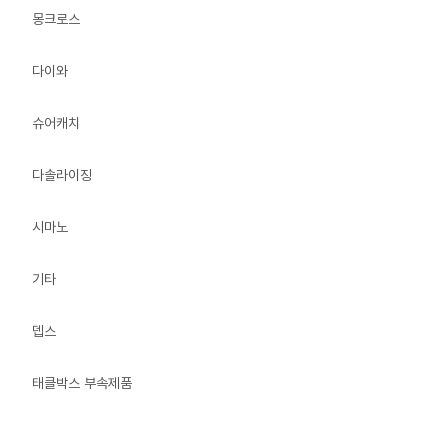
몽크로스
다이와
슈어캐치
다솔라이징
시마노
기타
뎁스
태클박스 부속제품