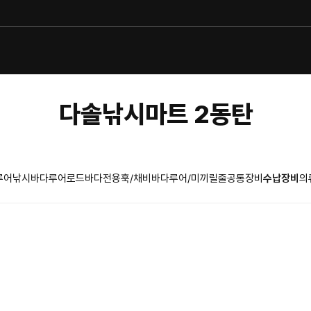
다솔낚시마트 2동탄
루어낚시
바다루어로드
바다전용훅/채비
바다루어/미끼
릴
줄
공통장비
수납장비
의