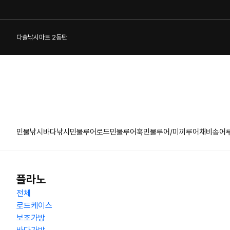
다솔낚시마트 2동탄
민물낚시
바다낚시
민물루어로드
민물루어훅
민물루어/미끼
루어채비
송어
1:1 게시판
플라노
전체
로드케이스
보조가방