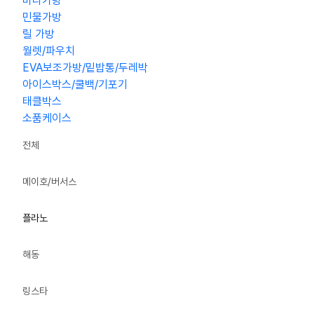
바다가방
민물가방
릴 가방
월렛/파우치
EVA보조가방/밑밥통/두레박
아이스박스/쿨백/기포기
태클박스
소품케이스
전체
메이호/버서스
플라노
해동
링스타