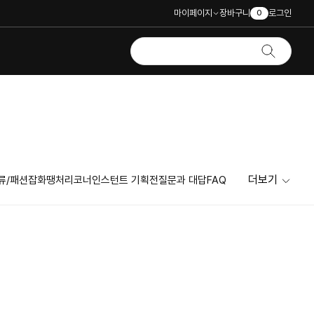
마이페이지
장바구니
로그인
0
더보기
류/패션잡화
땡처리코너
인스턴트 기획전
질문과 대답
FAQ