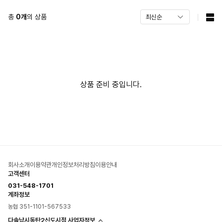
총
0
개
의 상품
상품 준비 중입니다.
회사소개
이용약관
개인정보처리방침
이용안내
고객센터
031-548-1701
계좌정보
농협 351-1101-567533
다솔낚시동탄2신도시점 사업자정보