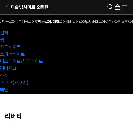
다솔낚시마트 2동탄
시
민물루어로드
민물루어훅
민물루어/미끼
루어채비
송어루어낚시
바다루어로드
바다전용훅/채
전체
웜
하드베이트
스피너베이트
버즈베이트/채터베이트
러버지그
스푼
프로그(개구리)
메탈
리버티