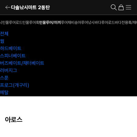
다솔낚시마트 2동탄
시
민물루어로드
민물루어훅
민물루어/미끼
루어채비
송어루어낚시
바다루어로드
바다전용훅/채
전체
웜
하드베이트
스피너베이트
버즈베이트/채터베이트
러버지그
스푼
프로그(개구리)
메탈
아로스