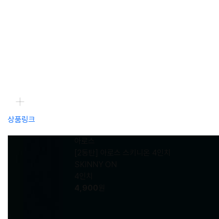
상품링크
아로스
[2동탄] 아로스 스키니온 4인치
SKINNY ON
4인치
4,900
원