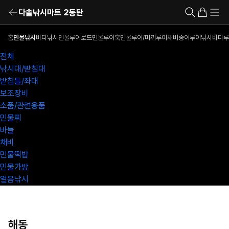
다솔낚시마트 2동탄
홈
민물낚시
바다낚시
민물루어로드
민물루어훅
민물루어/미끼
루어채비
송어루어낚시
바다루
전체
낚시대/받침대
받침틀/좌대
보조장비
소품/관련용품
민물찌
바늘
채비
민물떡밥
민물가방
얼음낚시
해동