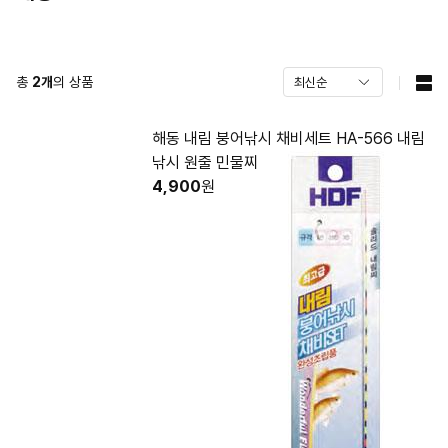
총
2
개
의 상품
해동 내림 붕어낚시 채비세트 HA-566 내림
낚시 원줄 민물찌
4,900
원