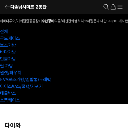
다솔낚시마트 2동탄
비
바다루어/미끼
릴
줄
공통장비
수납장비
의류/패션잡화
땡처리코너
질문과 대답
FAQ
1:1 게시판
전체
로드케이스
보조가방
바다가방
민물가방
릴 가방
월렛/파우치
EVA보조가방/밑밥통/두레박
아이스박스/쿨백/기포기
태클박스
소품케이스
다이와