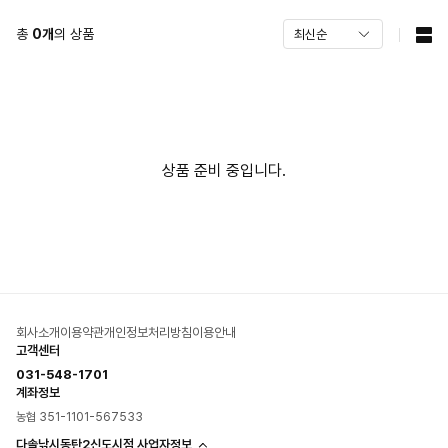
총
0
개
의 상품
상품 준비 중입니다.
회사소개
이용약관
개인정보처리방침
이용안내
고객센터
031-548-1701
계좌정보
농협 351-1101-567533
다솔낚시동탄2신도시점 사업자정보