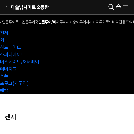
다솔낚시마트 2동탄
시
민물루어로드
민물루어훅
민물루어/미끼
루어채비
송어루어낚시
바다루어로드
바다전용훅/채
전체
웜
하드베이트
스피너베이트
버즈베이트/채터베이트
러버지그
스푼
프로그(개구리)
메탈
켄지