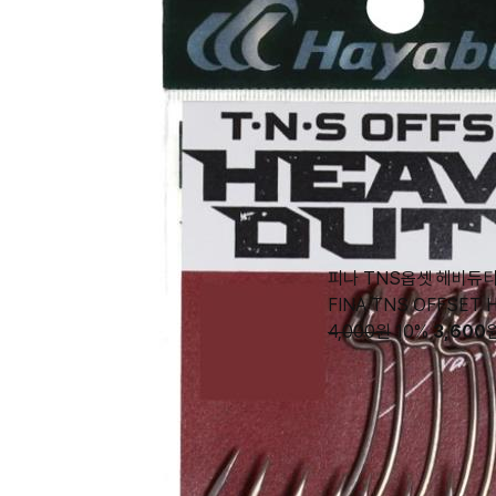
피나 TNS옵셋 헤비듀티
FINA TNS OFFSET H
4,000원
10%
3,600