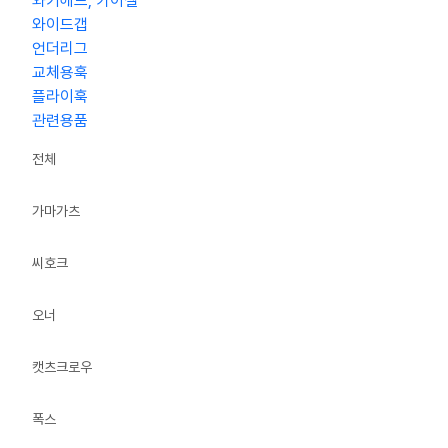
와키헤드, 카이젤
와이드갭
언더리그
교체용훅
플라이훅
관련용품
전체
가마가츠
씨호크
오너
캣츠크로우
폭스