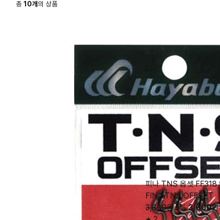
총
10
개
의 상품
피나 TNS 옵셋 FF31
FINA TNS OFFSET
3,800원
5%
3,600
원
2