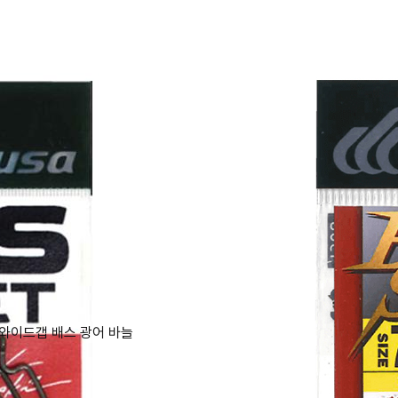
8 와이드갭 배스 광어 바늘