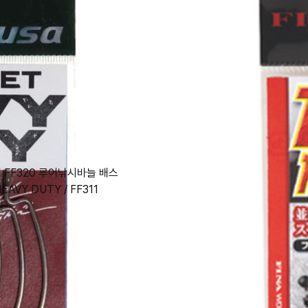
 FF320 루어낚시바늘 배스
EAVY DUTY / FF311
원