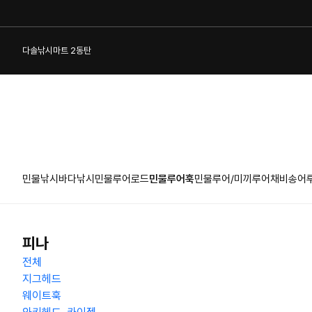
다솔낚시마트 2동탄
민물낚시
바다낚시
민물루어로드
민물루어훅
민물루어/미끼
루어채비
송어
1:1 게시판
피나
전체
지그헤드
웨이트훅