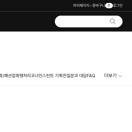
마이페이지
장바구니
로그인
0
더보기
류/패션잡화
땡처리코너
인스턴트 기획전
질문과 대답
FAQ