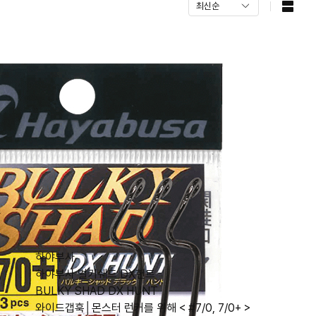
하야부사
하야부사 벌키쉐드 DX헌트
BULKY SHAD DX HUNT
와이드갭훅│몬스터 런커를 위해 < #7/0, 7/0+ >