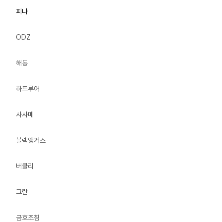
피나
ODZ
해동
하프루어
사사메
블랙앵거스
버클리
그란
금호조침